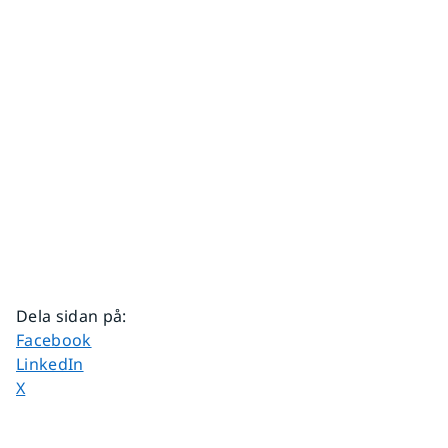
Dela sidan på
:
Dela sidan på
Facebook
Dela sidan på
LinkedIn
Dela sidan på
X