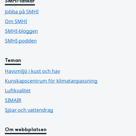
SMHI-länkar
Jobba på SMHI
Om SMHI
SMHI-bloggen
SMHI-podden
Teman
Havsmiljö i kust och hav
Kunskapscentrum för klimatanpassning
Luftkvalitet
SIMAIR
Sjöar och vattendrag
Om webbplatsen