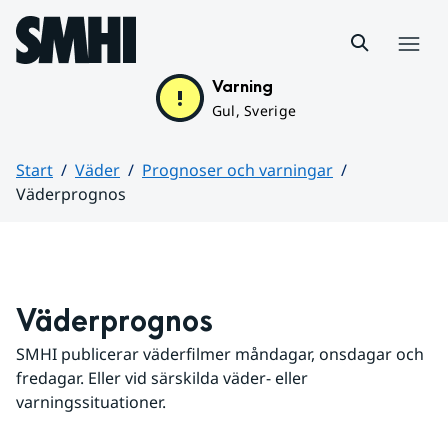
Hoppa till sidans innehåll
Meny
Varning
Gul, Sverige
Start
Väder
Prognoser och varningar
Väderprognos
Huvudinnehåll
Väderprognos
SMHI publicerar väderfilmer måndagar, onsdagar och 
fredagar. Eller vid särskilda väder- eller 
varningssituationer.