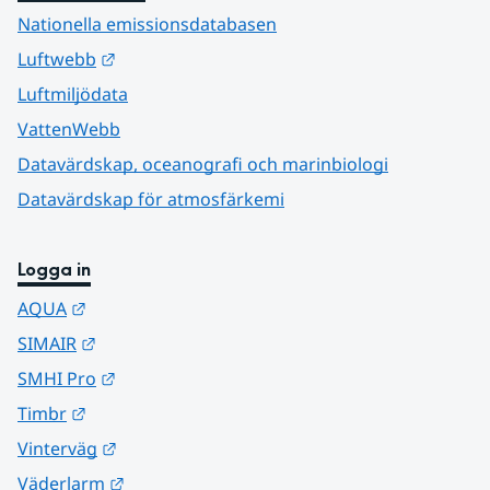
Nationella emissionsdatabasen
Länk till annan webbplats.
Luftwebb
Luftmiljödata
VattenWebb
Datavärdskap, oceanografi och marinbiologi
Datavärdskap för atmosfärkemi
Logga in
Länk till annan webbplats.
AQUA
Länk till annan webbplats.
SIMAIR
Länk till annan webbplats.
SMHI Pro
Länk till annan webbplats.
Timbr
Länk till annan webbplats.
Vinterväg
Länk till annan webbplats.
Väderlarm