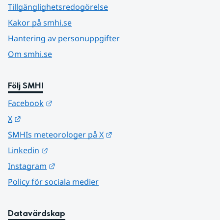
Tillgänglighetsredogörelse
Kakor på smhi.se
Hantering av personuppgifter
Om smhi.se
Följ SMHI
Länk till annan webbplats.
Facebook
Länk till annan webbplats.
X
Länk till annan webbplats.
SMHIs meteorologer på X
Länk till annan webbplats.
Linkedin
Länk till annan webbplats.
Instagram
Policy för sociala medier
Datavärdskap