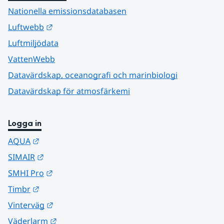
Nationella emissionsdatabasen
Länk till annan webbplats.
Luftwebb
Luftmiljödata
VattenWebb
Datavärdskap, oceanografi och marinbiologi
Datavärdskap för atmosfärkemi
Logga in
Länk till annan webbplats.
AQUA
Länk till annan webbplats.
SIMAIR
Länk till annan webbplats.
SMHI Pro
Länk till annan webbplats.
Timbr
Länk till annan webbplats.
Vinterväg
Länk till annan webbplats.
Väderlarm