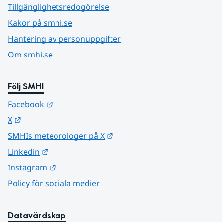
Tillgänglighetsredogörelse
Kakor på smhi.se
Hantering av personuppgifter
Om smhi.se
Följ SMHI
Länk till annan webbplats.
Facebook
Länk till annan webbplats.
X
Länk till annan webbplats.
SMHIs meteorologer på X
Länk till annan webbplats.
Linkedin
Länk till annan webbplats.
Instagram
Policy för sociala medier
Datavärdskap