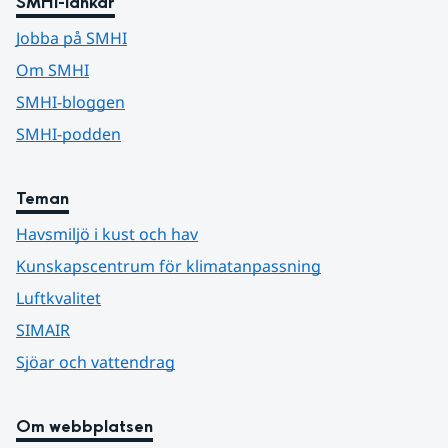
SMHI-länkar
Jobba på SMHI
Om SMHI
SMHI-bloggen
SMHI-podden
Teman
Havsmiljö i kust och hav
Kunskapscentrum för klimatanpassning
Luftkvalitet
SIMAIR
Sjöar och vattendrag
Om webbplatsen