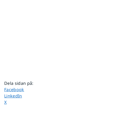
Dela sidan på
:
Dela sidan på
Facebook
Dela sidan på
LinkedIn
Dela sidan på
X