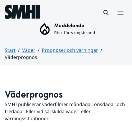
Hoppa till sidans innehåll
Meny
Meddelande
Risk för skogsbrand
Start
Väder
Prognoser och varningar
Väderprognos
Huvudinnehåll
Väderprognos
SMHI publicerar väderfilmer måndagar, onsdagar och 
fredagar. Eller vid särskilda väder- eller 
varningssituationer.