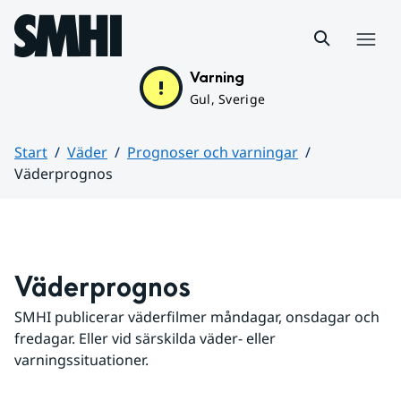
Hoppa till sidans innehåll
Meny
Varning
Gul, Sverige
Start
Väder
Prognoser och varningar
Väderprognos
Huvudinnehåll
Väderprognos
SMHI publicerar väderfilmer måndagar, onsdagar och 
fredagar. Eller vid särskilda väder- eller 
varningssituationer.