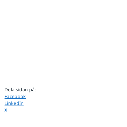
Dela sidan på
:
Dela sidan på
Facebook
Dela sidan på
LinkedIn
Dela sidan på
X