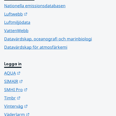
Nationella emissionsdatabasen
Länk till annan webbplats.
Luftwebb
Luftmiljödata
VattenWebb
Datavärdskap, oceanografi och marinbiologi
Datavärdskap för atmosfärkemi
Logga in
Länk till annan webbplats.
AQUA
Länk till annan webbplats.
SIMAIR
Länk till annan webbplats.
SMHI Pro
Länk till annan webbplats.
Timbr
Länk till annan webbplats.
Vinterväg
Länk till annan webbplats.
Väderlarm