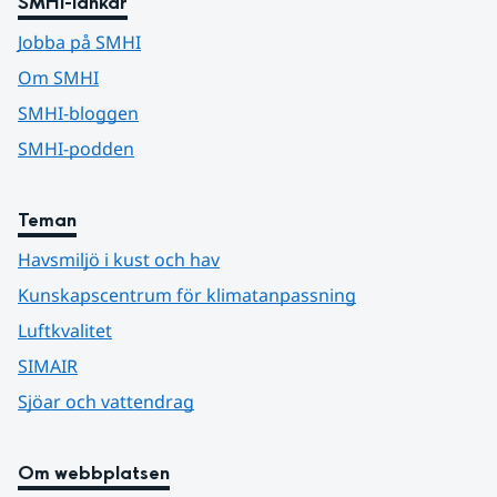
SMHI-länkar
Jobba på SMHI
Om SMHI
SMHI-bloggen
SMHI-podden
Teman
Havsmiljö i kust och hav
Kunskapscentrum för klimatanpassning
Luftkvalitet
SIMAIR
Sjöar och vattendrag
Om webbplatsen