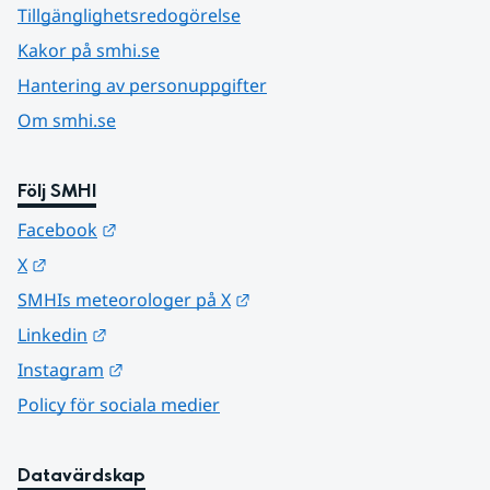
Tillgänglighetsredogörelse
Kakor på smhi.se
Hantering av personuppgifter
Om smhi.se
Följ SMHI
Länk till annan webbplats.
Facebook
Länk till annan webbplats.
X
Länk till annan webbplats.
SMHIs meteorologer på X
Länk till annan webbplats.
Linkedin
Länk till annan webbplats.
Instagram
Policy för sociala medier
Datavärdskap