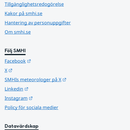
Tillgänglighetsredogörelse
Kakor på smhi.se
Hantering av personuppgifter
Om smhi.se
Följ SMHI
Länk till annan webbplats.
Facebook
Länk till annan webbplats.
X
Länk till annan webbplats.
SMHIs meteorologer på X
Länk till annan webbplats.
Linkedin
Länk till annan webbplats.
Instagram
Policy för sociala medier
Datavärdskap