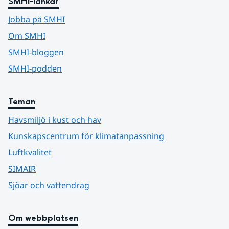
SMHI-länkar
Jobba på SMHI
Om SMHI
SMHI-bloggen
SMHI-podden
Teman
Havsmiljö i kust och hav
Kunskapscentrum för klimatanpassning
Luftkvalitet
SIMAIR
Sjöar och vattendrag
Om webbplatsen