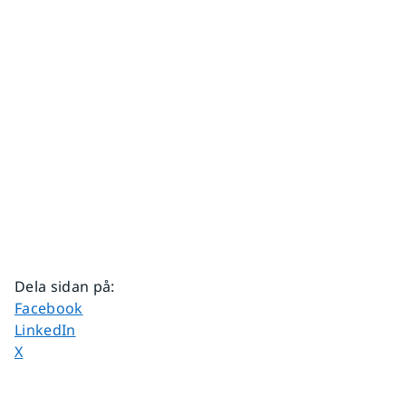
Dela sidan på
:
Dela sidan på
Facebook
Dela sidan på
LinkedIn
Dela sidan på
X