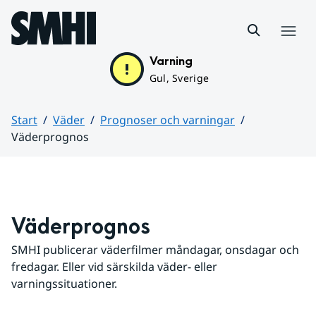
Hoppa till sidans innehåll
Meny
Varning
Gul, Sverige
Start
Väder
Prognoser och varningar
Väderprognos
Huvudinnehåll
Väderprognos
SMHI publicerar väderfilmer måndagar, onsdagar och 
fredagar. Eller vid särskilda väder- eller 
varningssituationer.