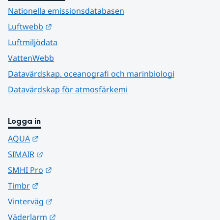
Nationella emissionsdatabasen
Länk till annan webbplats.
Luftwebb
Luftmiljödata
VattenWebb
Datavärdskap, oceanografi och marinbiologi
Datavärdskap för atmosfärkemi
Logga in
Länk till annan webbplats.
AQUA
Länk till annan webbplats.
SIMAIR
Länk till annan webbplats.
SMHI Pro
Länk till annan webbplats.
Timbr
Länk till annan webbplats.
Vinterväg
Länk till annan webbplats.
Väderlarm