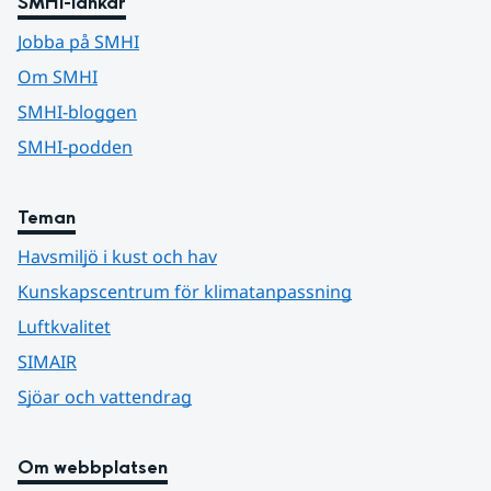
SMHI-länkar
Jobba på SMHI
Om SMHI
SMHI-bloggen
SMHI-podden
Teman
Havsmiljö i kust och hav
Kunskapscentrum för klimatanpassning
Luftkvalitet
SIMAIR
Sjöar och vattendrag
Om webbplatsen