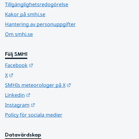
Tillgänglighetsredogörelse
Kakor på smhi.se
Hantering av personuppgifter
Om smhi.se
Följ SMHI
Länk till annan webbplats.
Facebook
Länk till annan webbplats.
X
Länk till annan webbplats.
SMHIs meteorologer på X
Länk till annan webbplats.
Linkedin
Länk till annan webbplats.
Instagram
Policy för sociala medier
Datavärdskap