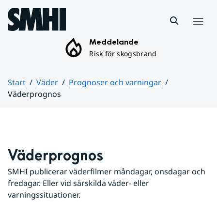
Hoppa till sidans innehåll
Meny
Meddelande
Risk för skogsbrand
Start
Väder
Prognoser och varningar
Väderprognos
Huvudinnehåll
Väderprognos
SMHI publicerar väderfilmer måndagar, onsdagar och 
fredagar. Eller vid särskilda väder- eller 
varningssituationer.