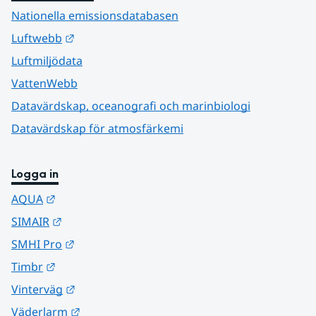
Nationella emissionsdatabasen
Länk till annan webbplats.
Luftwebb
Luftmiljödata
VattenWebb
Datavärdskap, oceanografi och marinbiologi
Datavärdskap för atmosfärkemi
Logga in
Länk till annan webbplats.
AQUA
Länk till annan webbplats.
SIMAIR
Länk till annan webbplats.
SMHI Pro
Länk till annan webbplats.
Timbr
Länk till annan webbplats.
Vinterväg
Länk till annan webbplats.
Väderlarm