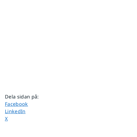
Dela sidan på
:
Dela sidan på
Facebook
Dela sidan på
LinkedIn
Dela sidan på
X