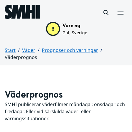
Hoppa till sidans innehåll
Meny
Varning
Gul, Sverige
Start
Väder
Prognoser och varningar
Väderprognos
Huvudinnehåll
Väderprognos
SMHI publicerar väderfilmer måndagar, onsdagar och 
fredagar. Eller vid särskilda väder- eller 
varningssituationer.