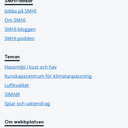
SMHI-länkar
Jobba på SMHI
Om SMHI
SMHI-bloggen
SMHI-podden
Teman
Havsmiljö i kust och hav
Kunskapscentrum för klimatanpassning
Luftkvalitet
SIMAIR
Sjöar och vattendrag
Om webbplatsen