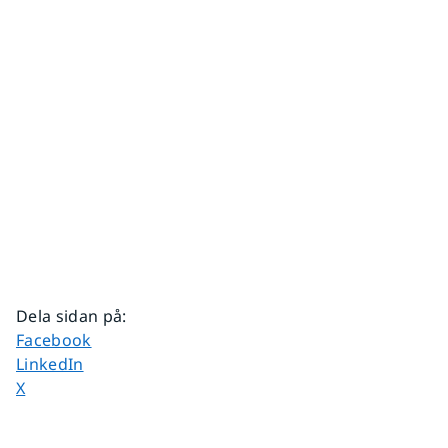
Dela sidan på
:
Dela sidan på
Facebook
Dela sidan på
LinkedIn
Dela sidan på
X