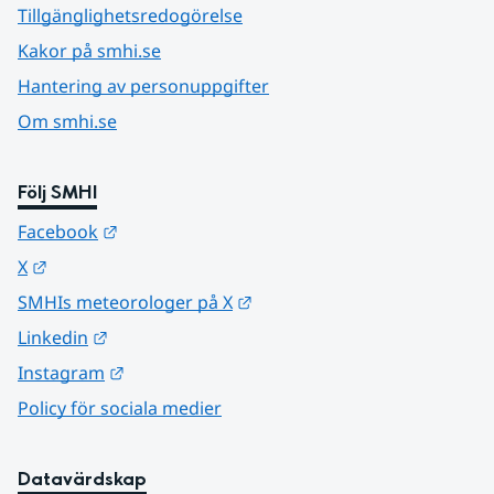
Tillgänglighetsredogörelse
Kakor på smhi.se
Hantering av personuppgifter
Om smhi.se
Följ SMHI
Länk till annan webbplats.
Facebook
Länk till annan webbplats.
X
Länk till annan webbplats.
SMHIs meteorologer på X
Länk till annan webbplats.
Linkedin
Länk till annan webbplats.
Instagram
Policy för sociala medier
Datavärdskap