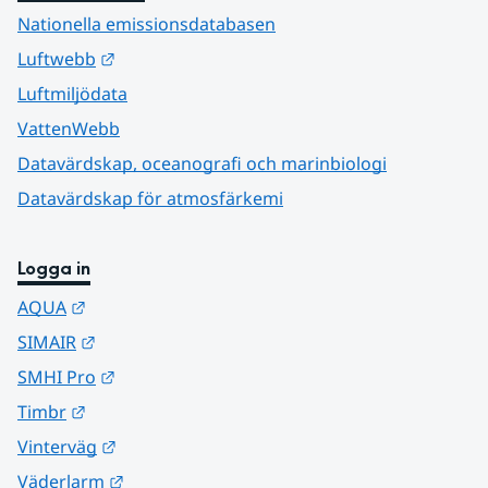
Nationella emissionsdatabasen
Länk till annan webbplats.
Luftwebb
Luftmiljödata
VattenWebb
Datavärdskap, oceanografi och marinbiologi
Datavärdskap för atmosfärkemi
Logga in
Länk till annan webbplats.
AQUA
Länk till annan webbplats.
SIMAIR
Länk till annan webbplats.
SMHI Pro
Länk till annan webbplats.
Timbr
Länk till annan webbplats.
Vinterväg
Länk till annan webbplats.
Väderlarm