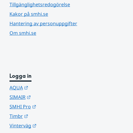
Tillgänglighetsredogörelse
Kakor på smhi.se
Hantering av personuppgifter
Om smhi.se
Logga in
Länk till annan webbplats.
AQUA
Länk till annan webbplats.
SIMAIR
Länk till annan webbplats.
SMHI Pro
Länk till annan webbplats.
Timbr
Länk till annan webbplats.
Vinterväg