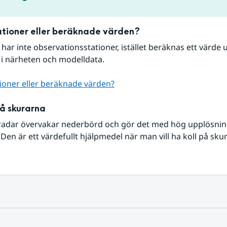
tioner eller beräknade värden?
r har inte observationsstationer, istället beräknas ett värde u
 i närheten och modelldata.
ioner eller beräknade värden?
på skurarna
radar övervakar nederbörd och gör det med hög upplösning 
Den är ett värdefullt hjälpmedel när man vill ha koll på sku