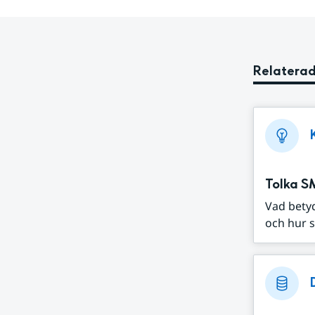
Relaterad
Tolka S
Vad bety
och hur s