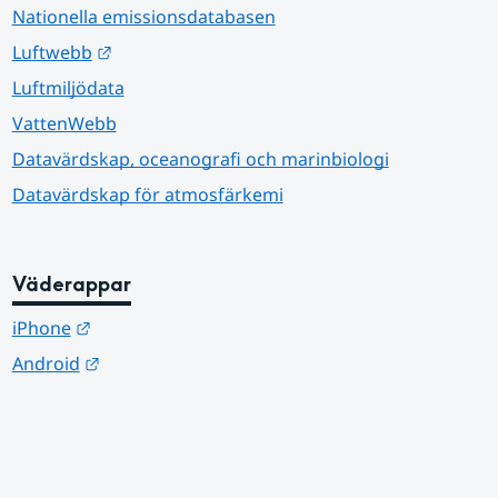
Nationella emissionsdatabasen
Länk till annan webbplats.
Luftwebb
Luftmiljödata
VattenWebb
Datavärdskap, oceanografi och marinbiologi
Datavärdskap för atmosfärkemi
Väderappar
Länk till annan webbplats.
iPhone
Länk till annan webbplats.
Android