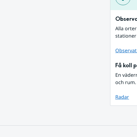
Observa
Alla orte
stationer
Observat
Få koll 
En väder
och rum. 
Radar