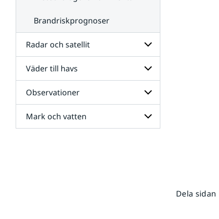
Brandriskprognoser
Radar och satellit
Väder till havs
Undersidor
för
Radar
Observationer
Undersidor
och
för
satellit
Väder
Mark och vatten
Undersidor
till
för
havs
Observationer
Undersidor
för
Mark
och
vatten
Dela sidan