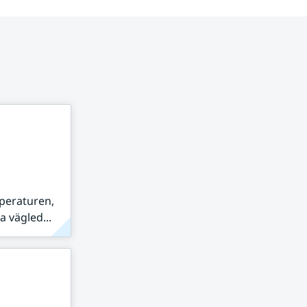
peraturen,
 vägled...