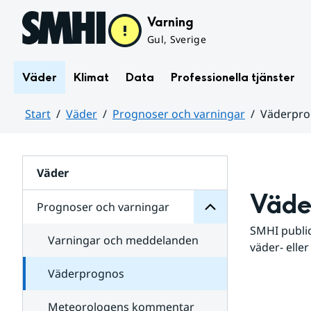
Hoppa till sidans innehåll
Varning
Gul, Sverige
Väder
Klimat
Data
Professionella tjänster
Start
Väder
Prognoser och varningar
Väderpr
varningar
och
Huvudinnehåll
Prognoser
för
Undersidor
Väder
Väde
Prognoser och varningar
SMHI public
Varningar och meddelanden
väder- eller
Väderprognos
Meteorologens kommentar