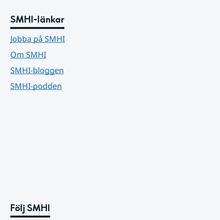
SMHI-länkar
Jobba på SMHI
Om SMHI
SMHI-bloggen
SMHI-podden
Följ SMHI