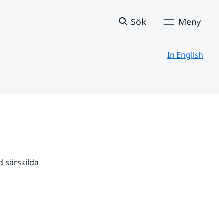
Sök
Meny
In English
 särskilda 