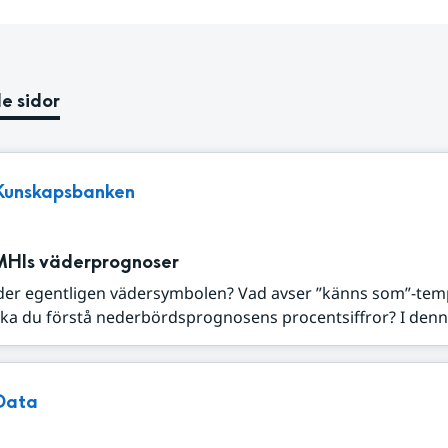
e sidor
Kunskapsbanken
MHIs väderprognoser
der egentligen vädersymbolen? Vad avser ”känns som”-tem
ka du förstå nederbördsprognosens procentsiffror? I denna
Data