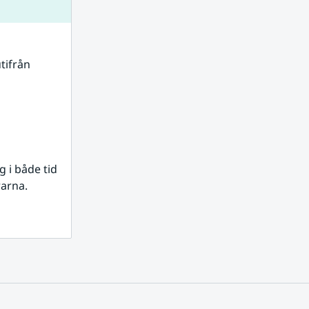
tifrån 
i både tid 
rarna.