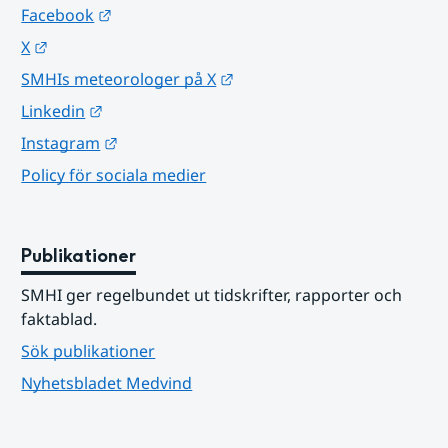
Länk till annan webbplats.
Facebook
Länk till annan webbplats.
X
Länk till annan webbplats.
SMHIs meteorologer på X
Länk till annan webbplats.
Linkedin
Länk till annan webbplats.
Instagram
Policy för sociala medier
Publikationer
SMHI ger regelbundet ut tidskrifter, rapporter och 
faktablad.
Sök publikationer
Nyhetsbladet Medvind