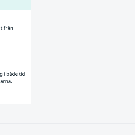
tifrån 
i både tid 
rarna.