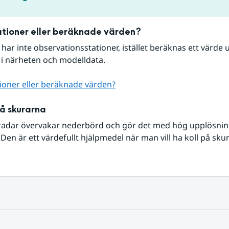
tioner eller beräknade värden?
r har inte observationsstationer, istället beräknas ett värde u
 i närheten och modelldata.
ioner eller beräknade värden?
på skurarna
radar övervakar nederbörd och gör det med hög upplösning 
Den är ett värdefullt hjälpmedel när man vill ha koll på sku