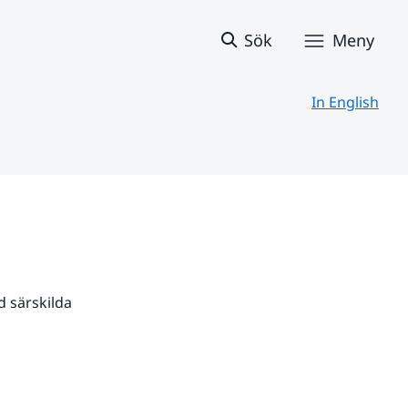
Sök
Meny
In English
 särskilda 