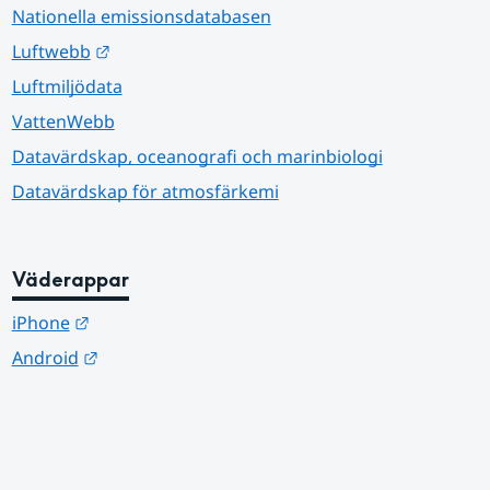
Nationella emissionsdatabasen
Länk till annan webbplats.
Luftwebb
Luftmiljödata
VattenWebb
Datavärdskap, oceanografi och marinbiologi
Datavärdskap för atmosfärkemi
Väderappar
Länk till annan webbplats.
iPhone
Länk till annan webbplats.
Android