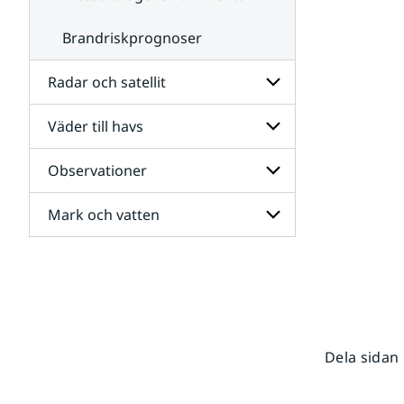
Brandriskprognoser
Radar och satellit
Väder till havs
Undersidor
för
Radar
Observationer
Undersidor
och
för
satellit
Väder
Mark och vatten
Undersidor
till
för
havs
Observationer
Undersidor
för
Mark
och
vatten
Dela sidan