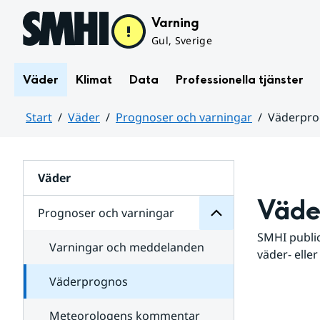
Hoppa till sidans innehåll
Varning
Gul, Sverige
Väder
Klimat
Data
Professionella tjänster
Start
Väder
Prognoser och varningar
Väderpr
varningar
och
Huvudinnehåll
Prognoser
för
Undersidor
Väder
Väde
Prognoser och varningar
SMHI public
Varningar och meddelanden
väder- eller
Väderprognos
Meteorologens kommentar