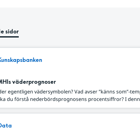
e sidor
Kunskapsbanken
MHIs väderprognoser
der egentligen vädersymbolen? Vad avser ”känns som”-tem
ka du förstå nederbördsprognosens procentsiffror? I denna
Data