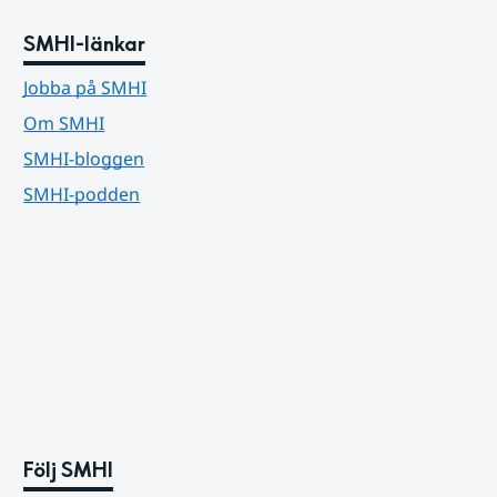
SMHI-länkar
Jobba på SMHI
Om SMHI
SMHI-bloggen
SMHI-podden
Följ SMHI