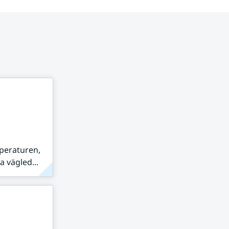
peraturen,
 vägled...