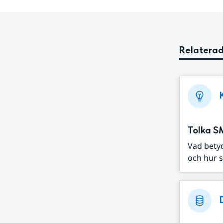
Relaterad
Tolka S
Vad bety
och hur s