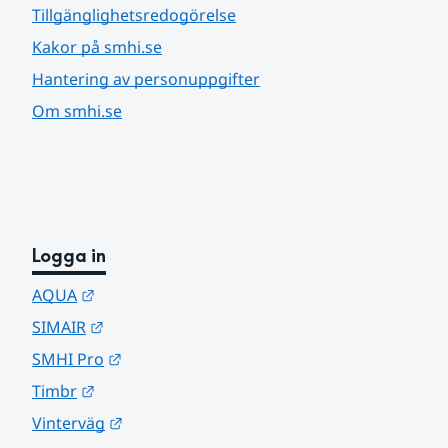
Tillgänglighetsredogörelse
Kakor på smhi.se
Hantering av personuppgifter
Om smhi.se
Logga in
Länk till annan webbplats.
AQUA
Länk till annan webbplats.
SIMAIR
Länk till annan webbplats.
SMHI Pro
Länk till annan webbplats.
Timbr
Länk till annan webbplats.
Vinterväg