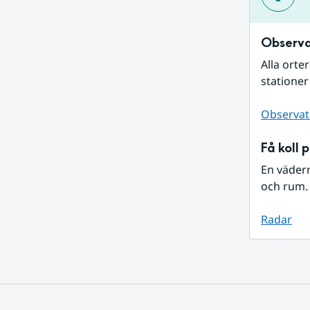
Observa
Alla orte
stationer
Observat
Få koll 
En väder
och rum. 
Radar