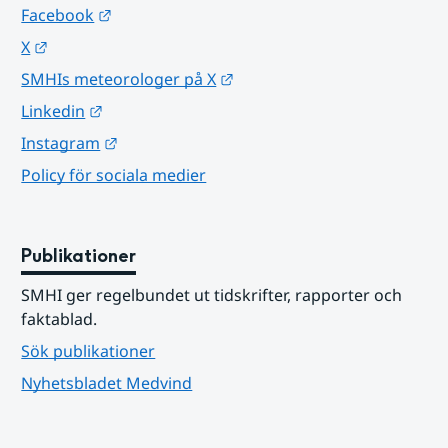
Länk till annan webbplats.
Facebook
Länk till annan webbplats.
X
Länk till annan webbplats.
SMHIs meteorologer på X
Länk till annan webbplats.
Linkedin
Länk till annan webbplats.
Instagram
Policy för sociala medier
Publikationer
SMHI ger regelbundet ut tidskrifter, rapporter och 
faktablad.
Sök publikationer
Nyhetsbladet Medvind