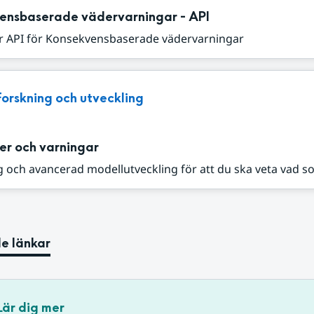
ensbaserade vädervarningar - API
r API för Konsekvensbaserade vädervarningar
Forskning och utveckling
er och varningar
 och avancerad modellutveckling för att du ska veta vad s
e länkar
Lär dig mer