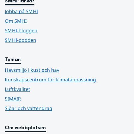
SMHI-länkar
Jobba på SMHI
Om SMHI
SMHI-bloggen
SMHI-podden
Teman
Havsmiljö i kust och hav
Kunskapscentrum för klimatanpassning
Luftkvalitet
SIMAIR
Sjöar och vattendrag
Om webbplatsen