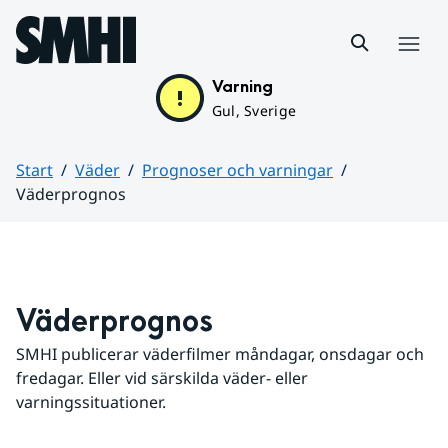
Hoppa till sidans innehåll
Meny
Varning
Gul, Sverige
Start
Väder
Prognoser och varningar
Väderprognos
Huvudinnehåll
Väderprognos
SMHI publicerar väderfilmer måndagar, onsdagar och 
fredagar. Eller vid särskilda väder- eller 
varningssituationer.