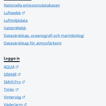
Nationella emissionsdatabasen
Länk till annan webbplats.
Luftwebb
Luftmiljödata
VattenWebb
Datavärdskap, oceanografi och marinbiologi
Datavärdskap för atmosfärkemi
Logga in
Länk till annan webbplats.
AQUA
Länk till annan webbplats.
SIMAIR
Länk till annan webbplats.
SMHI Pro
Länk till annan webbplats.
Timbr
Länk till annan webbplats.
Vinterväg
Länk till annan webbplats.
Väderlarm