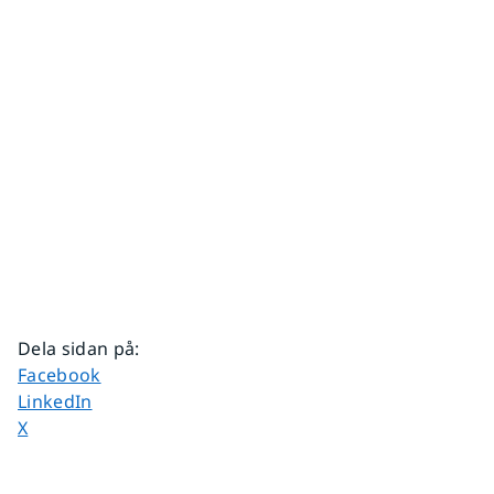
Dela sidan på
:
Dela sidan på
Facebook
Dela sidan på
LinkedIn
Dela sidan på
X