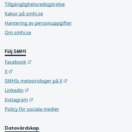
Tillgänglighetsredogörelse
Kakor på smhi.se
Hantering av personuppgifter
Om smhi.se
Följ SMHI
Länk till annan webbplats.
Facebook
Länk till annan webbplats.
X
Länk till annan webbplats.
SMHIs meteorologer på X
Länk till annan webbplats.
Linkedin
Länk till annan webbplats.
Instagram
Policy för sociala medier
Datavärdskap