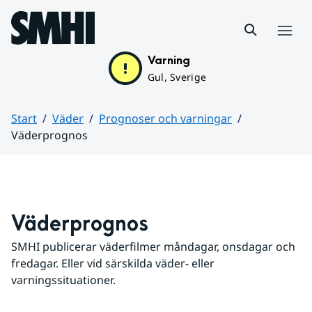
Hoppa till sidans innehåll
Meny
Varning
Gul, Sverige
Start
Väder
Prognoser och varningar
Väderprognos
Huvudinnehåll
Väderprognos
SMHI publicerar väderfilmer måndagar, onsdagar och 
fredagar. Eller vid särskilda väder- eller 
varningssituationer.