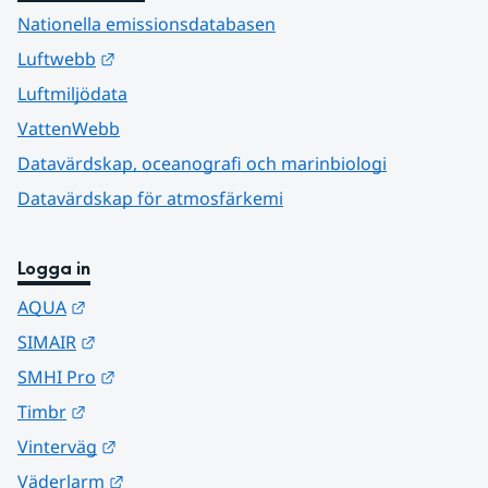
Nationella emissionsdatabasen
Länk till annan webbplats.
Luftwebb
Luftmiljödata
VattenWebb
Datavärdskap, oceanografi och marinbiologi
Datavärdskap för atmosfärkemi
Logga in
Länk till annan webbplats.
AQUA
Länk till annan webbplats.
SIMAIR
Länk till annan webbplats.
SMHI Pro
Länk till annan webbplats.
Timbr
Länk till annan webbplats.
Vinterväg
Länk till annan webbplats.
Väderlarm