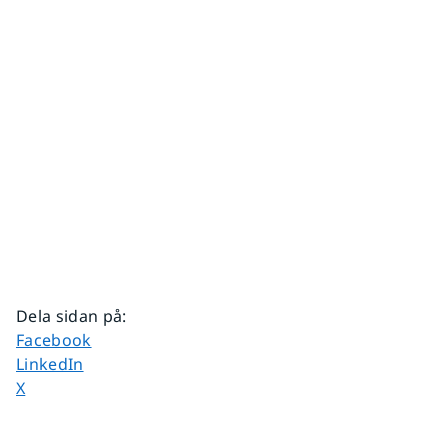
Dela sidan på
:
Dela sidan på
Facebook
Dela sidan på
LinkedIn
Dela sidan på
X