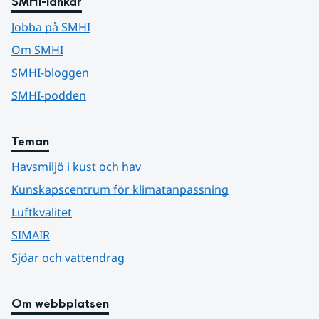
SMHI-länkar
Jobba på SMHI
Om SMHI
SMHI-bloggen
SMHI-podden
Teman
Havsmiljö i kust och hav
Kunskapscentrum för klimatanpassning
Luftkvalitet
SIMAIR
Sjöar och vattendrag
Om webbplatsen