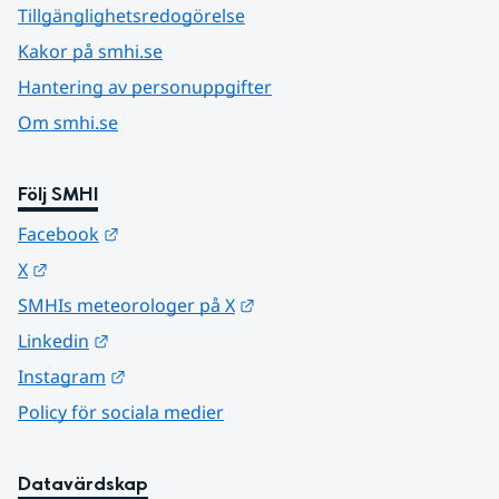
Tillgänglighetsredogörelse
Kakor på smhi.se
Hantering av personuppgifter
Om smhi.se
Följ SMHI
Länk till annan webbplats.
Facebook
Länk till annan webbplats.
X
Länk till annan webbplats.
SMHIs meteorologer på X
Länk till annan webbplats.
Linkedin
Länk till annan webbplats.
Instagram
Policy för sociala medier
Datavärdskap