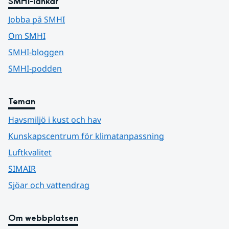
SMHI-länkar
Jobba på SMHI
Om SMHI
SMHI-bloggen
SMHI-podden
Teman
Havsmiljö i kust och hav
Kunskapscentrum för klimatanpassning
Luftkvalitet
SIMAIR
Sjöar och vattendrag
Om webbplatsen