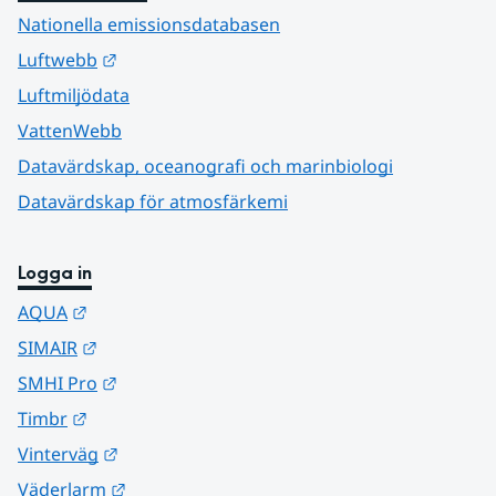
Nationella emissionsdatabasen
Länk till annan webbplats.
Luftwebb
Luftmiljödata
VattenWebb
Datavärdskap, oceanografi och marinbiologi
Datavärdskap för atmosfärkemi
Logga in
Länk till annan webbplats.
AQUA
Länk till annan webbplats.
SIMAIR
Länk till annan webbplats.
SMHI Pro
Länk till annan webbplats.
Timbr
Länk till annan webbplats.
Vinterväg
Länk till annan webbplats.
Väderlarm