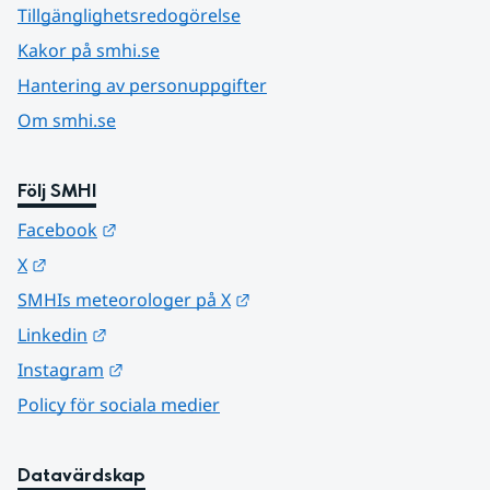
Tillgänglighetsredogörelse
Kakor på smhi.se
Hantering av personuppgifter
Om smhi.se
Följ SMHI
Länk till annan webbplats.
Facebook
Länk till annan webbplats.
X
Länk till annan webbplats.
SMHIs meteorologer på X
Länk till annan webbplats.
Linkedin
Länk till annan webbplats.
Instagram
Policy för sociala medier
Datavärdskap