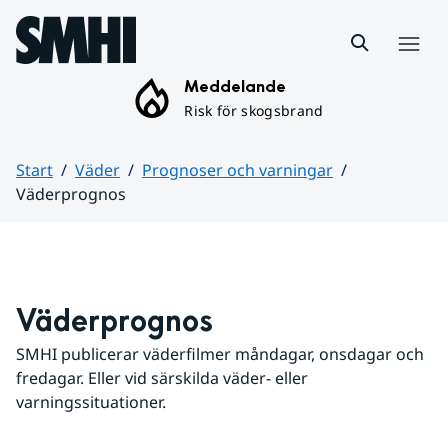
Hoppa till sidans innehåll
Meny
Meddelande
Risk för skogsbrand
Start
Väder
Prognoser och varningar
Väderprognos
Huvudinnehåll
Väderprognos
SMHI publicerar väderfilmer måndagar, onsdagar och 
fredagar. Eller vid särskilda väder- eller 
varningssituationer.