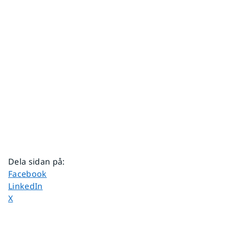
Dela sidan på
:
Dela sidan på
Facebook
Dela sidan på
LinkedIn
Dela sidan på
X