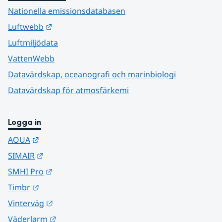
Nationella emissionsdatabasen
Länk till annan webbplats.
Luftwebb
Luftmiljödata
VattenWebb
Datavärdskap, oceanografi och marinbiologi
Datavärdskap för atmosfärkemi
Logga in
Länk till annan webbplats.
AQUA
Länk till annan webbplats.
SIMAIR
Länk till annan webbplats.
SMHI Pro
Länk till annan webbplats.
Timbr
Länk till annan webbplats.
Vinterväg
Länk till annan webbplats.
Väderlarm