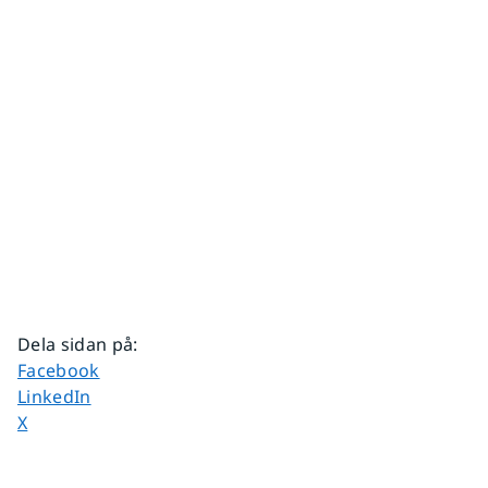
Dela sidan på
:
Dela sidan på
Facebook
Dela sidan på
LinkedIn
Dela sidan på
X