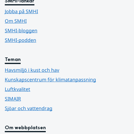
SMHI-länkar
Jobba på SMHI
Om SMHI
SMHI-bloggen
SMHI-podden
Teman
Havsmiljö i kust och hav
Kunskapscentrum för klimatanpassning
Luftkvalitet
SIMAIR
Sjöar och vattendrag
Om webbplatsen