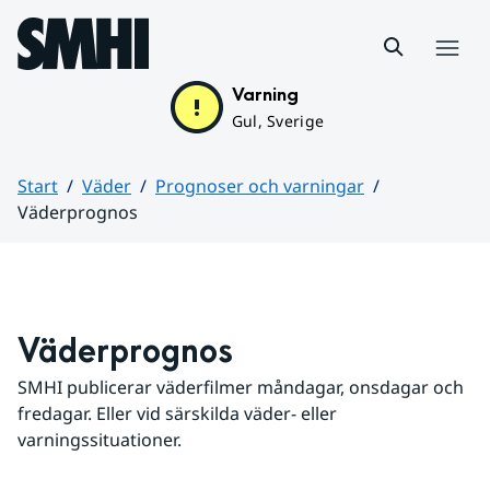
Hoppa till sidans innehåll
Meny
Varning
Gul, Sverige
Start
Väder
Prognoser och varningar
Väderprognos
Huvudinnehåll
Väderprognos
SMHI publicerar väderfilmer måndagar, onsdagar och 
fredagar. Eller vid särskilda väder- eller 
varningssituationer.