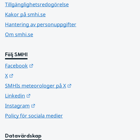
Tillgänglighetsredogörelse
Kakor på smhi.se
Hantering av personuppgifter
Om smhi.se
Följ SMHI
Länk till annan webbplats.
Facebook
Länk till annan webbplats.
X
Länk till annan webbplats.
SMHIs meteorologer på X
Länk till annan webbplats.
Linkedin
Länk till annan webbplats.
Instagram
Policy för sociala medier
Datavärdskap