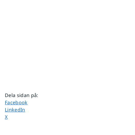
Dela sidan på
:
Dela sidan på
Facebook
Dela sidan på
LinkedIn
Dela sidan på
X