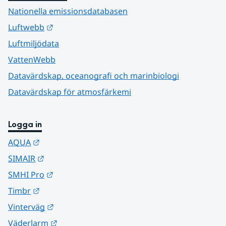
Nationella emissionsdatabasen
Länk till annan webbplats.
Luftwebb
Luftmiljödata
VattenWebb
Datavärdskap, oceanografi och marinbiologi
Datavärdskap för atmosfärkemi
Logga in
Länk till annan webbplats.
AQUA
Länk till annan webbplats.
SIMAIR
Länk till annan webbplats.
SMHI Pro
Länk till annan webbplats.
Timbr
Länk till annan webbplats.
Vinterväg
Länk till annan webbplats.
Väderlarm