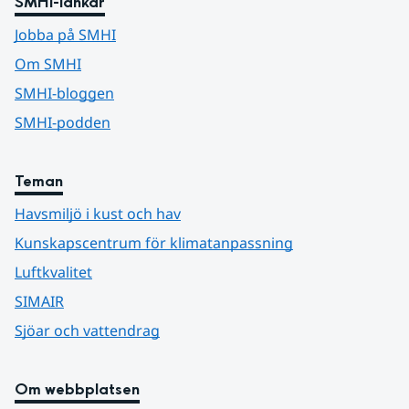
SMHI-länkar
Jobba på SMHI
Om SMHI
SMHI-bloggen
SMHI-podden
Teman
Havsmiljö i kust och hav
Kunskapscentrum för klimatanpassning
Luftkvalitet
SIMAIR
Sjöar och vattendrag
Om webbplatsen