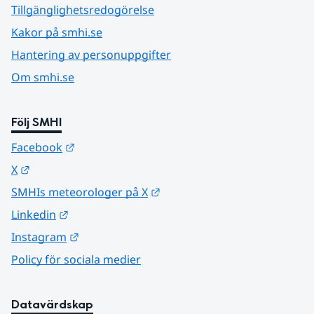
Tillgänglighetsredogörelse
Kakor på smhi.se
Hantering av personuppgifter
Om smhi.se
Följ SMHI
Länk till annan webbplats.
Facebook
Länk till annan webbplats.
X
Länk till annan webbplats.
SMHIs meteorologer på X
Länk till annan webbplats.
Linkedin
Länk till annan webbplats.
Instagram
Policy för sociala medier
Datavärdskap