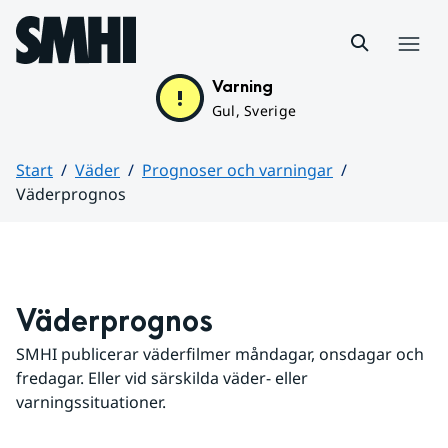
Hoppa till sidans innehåll
Meny
Varning
Gul, Sverige
Start
Väder
Prognoser och varningar
Väderprognos
Huvudinnehåll
Väderprognos
SMHI publicerar väderfilmer måndagar, onsdagar och 
fredagar. Eller vid särskilda väder- eller 
varningssituationer.