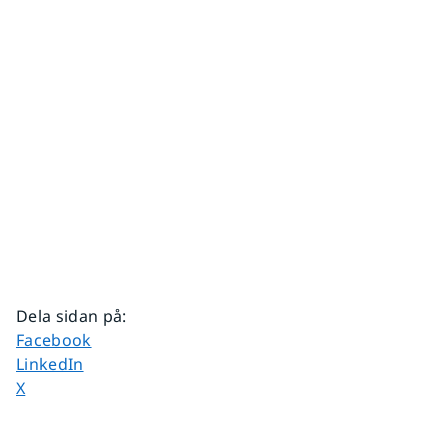
Dela sidan på
:
Dela sidan på
Facebook
Dela sidan på
LinkedIn
Dela sidan på
X