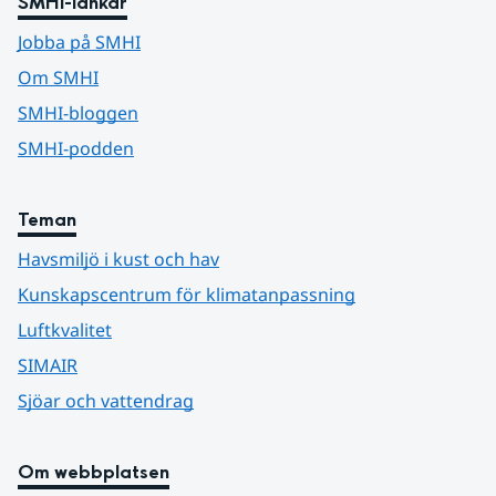
SMHI-länkar
Jobba på SMHI
Om SMHI
SMHI-bloggen
SMHI-podden
Teman
Havsmiljö i kust och hav
Kunskapscentrum för klimatanpassning
Luftkvalitet
SIMAIR
Sjöar och vattendrag
Om webbplatsen