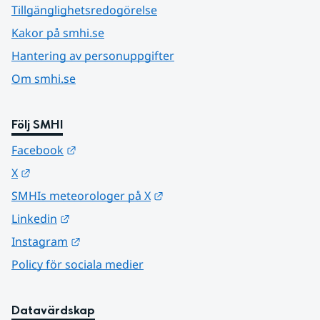
Tillgänglighetsredogörelse
Kakor på smhi.se
Hantering av personuppgifter
Om smhi.se
Följ SMHI
Länk till annan webbplats.
Facebook
Länk till annan webbplats.
X
Länk till annan webbplats.
SMHIs meteorologer på X
Länk till annan webbplats.
Linkedin
Länk till annan webbplats.
Instagram
Policy för sociala medier
Datavärdskap