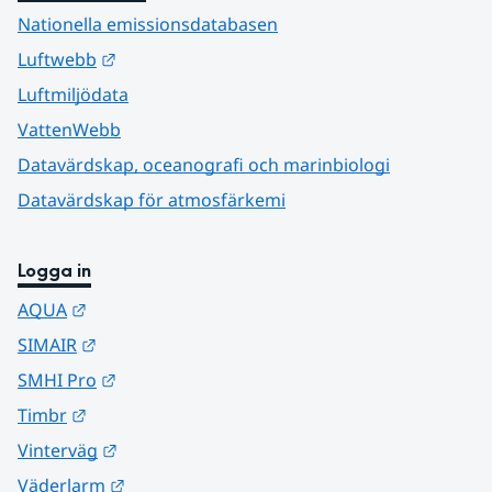
Nationella emissionsdatabasen
Länk till annan webbplats.
Luftwebb
Luftmiljödata
VattenWebb
Datavärdskap, oceanografi och marinbiologi
Datavärdskap för atmosfärkemi
Logga in
Länk till annan webbplats.
AQUA
Länk till annan webbplats.
SIMAIR
Länk till annan webbplats.
SMHI Pro
Länk till annan webbplats.
Timbr
Länk till annan webbplats.
Vinterväg
Länk till annan webbplats.
Väderlarm