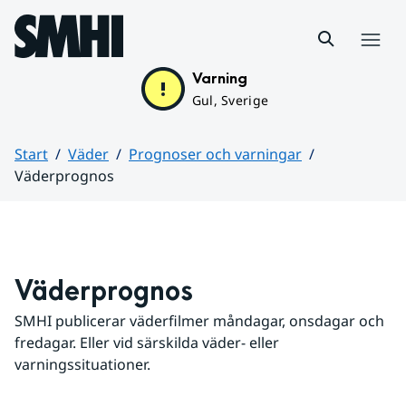
Hoppa till sidans innehåll
Meny
Varning
Gul, Sverige
Start
Väder
Prognoser och varningar
Väderprognos
Huvudinnehåll
Väderprognos
SMHI publicerar väderfilmer måndagar, onsdagar och 
fredagar. Eller vid särskilda väder- eller 
varningssituationer.