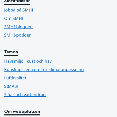
SMHI-länkar
Jobba på SMHI
Om SMHI
SMHI-bloggen
SMHI-podden
Teman
Havsmiljö i kust och hav
Kunskapscentrum för klimatanpassning
Luftkvalitet
SIMAIR
Sjöar och vattendrag
Om webbplatsen