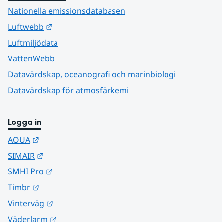
Nationella emissionsdatabasen
Länk till annan webbplats.
Luftwebb
Luftmiljödata
VattenWebb
Datavärdskap, oceanografi och marinbiologi
Datavärdskap för atmosfärkemi
Logga in
Länk till annan webbplats.
AQUA
Länk till annan webbplats.
SIMAIR
Länk till annan webbplats.
SMHI Pro
Länk till annan webbplats.
Timbr
Länk till annan webbplats.
Vinterväg
Länk till annan webbplats.
Väderlarm