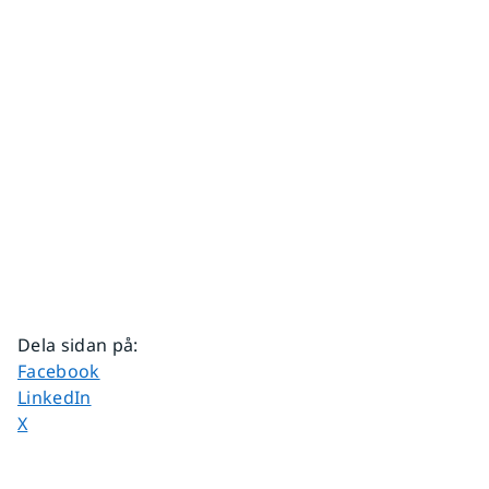
Dela sidan på
:
Dela sidan på
Facebook
Dela sidan på
LinkedIn
Dela sidan på
X