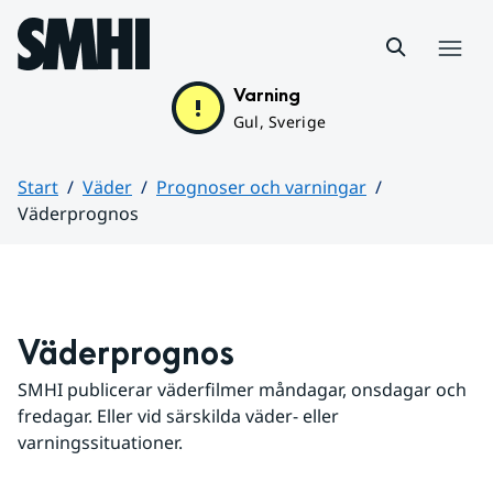
Hoppa till sidans innehåll
Meny
Varning
Gul, Sverige
Start
Väder
Prognoser och varningar
Väderprognos
Huvudinnehåll
Väderprognos
SMHI publicerar väderfilmer måndagar, onsdagar och 
fredagar. Eller vid särskilda väder- eller 
varningssituationer.