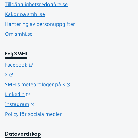
Tillgänglighetsredogörelse
Kakor på smhi.se
Hantering av personuppgifter
Om smhi.se
Följ SMHI
Länk till annan webbplats.
Facebook
Länk till annan webbplats.
X
Länk till annan webbplats.
SMHIs meteorologer på X
Länk till annan webbplats.
Linkedin
Länk till annan webbplats.
Instagram
Policy för sociala medier
Datavärdskap