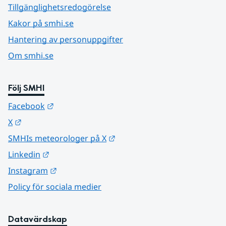
Tillgänglighetsredogörelse
Kakor på smhi.se
Hantering av personuppgifter
Om smhi.se
Följ SMHI
Länk till annan webbplats.
Facebook
Länk till annan webbplats.
X
Länk till annan webbplats.
SMHIs meteorologer på X
Länk till annan webbplats.
Linkedin
Länk till annan webbplats.
Instagram
Policy för sociala medier
Datavärdskap