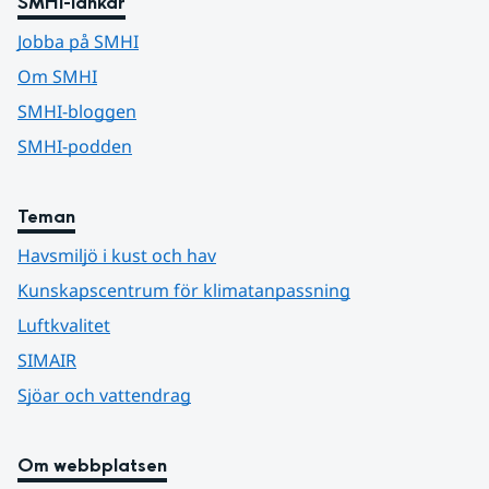
SMHI-länkar
Jobba på SMHI
Om SMHI
SMHI-bloggen
SMHI-podden
Teman
Havsmiljö i kust och hav
Kunskapscentrum för klimatanpassning
Luftkvalitet
SIMAIR
Sjöar och vattendrag
Om webbplatsen