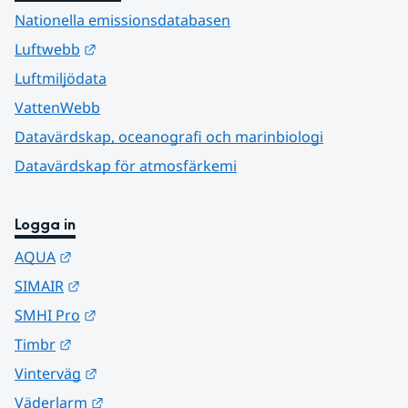
Nationella emissionsdatabasen
Länk till annan webbplats.
Luftwebb
Luftmiljödata
VattenWebb
Datavärdskap, oceanografi och marinbiologi
Datavärdskap för atmosfärkemi
Logga in
Länk till annan webbplats.
AQUA
Länk till annan webbplats.
SIMAIR
Länk till annan webbplats.
SMHI Pro
Länk till annan webbplats.
Timbr
Länk till annan webbplats.
Vinterväg
Länk till annan webbplats.
Väderlarm