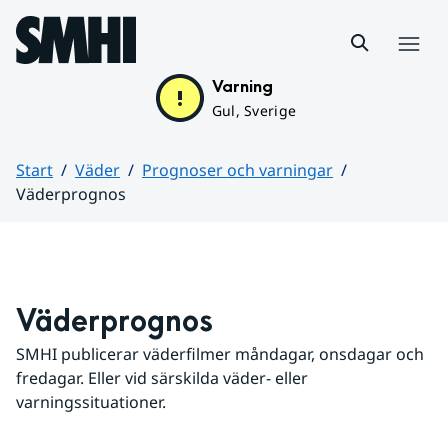
Hoppa till sidans innehåll
Meny
Varning
Gul, Sverige
Start
Väder
Prognoser och varningar
Väderprognos
Huvudinnehåll
Väderprognos
SMHI publicerar väderfilmer måndagar, onsdagar och 
fredagar. Eller vid särskilda väder- eller 
varningssituationer.