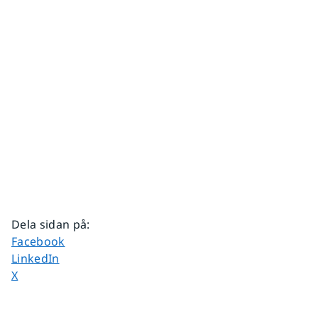
Dela sidan på
:
Dela sidan på
Facebook
Dela sidan på
LinkedIn
Dela sidan på
X