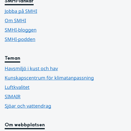
SMHI-länkar
Jobba på SMHI
Om SMHI
SMHI-bloggen
SMHI-podden
Teman
Havsmiljö i kust och hav
Kunskapscentrum för klimatanpassning
Luftkvalitet
SIMAIR
Sjöar och vattendrag
Om webbplatsen