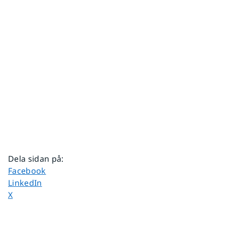
Dela sidan på
:
Dela sidan på
Facebook
Dela sidan på
LinkedIn
Dela sidan på
X