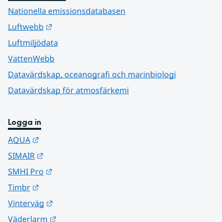
Nationella emissionsdatabasen
Länk till annan webbplats.
Luftwebb
Luftmiljödata
VattenWebb
Datavärdskap, oceanografi och marinbiologi
Datavärdskap för atmosfärkemi
Logga in
Länk till annan webbplats.
AQUA
Länk till annan webbplats.
SIMAIR
Länk till annan webbplats.
SMHI Pro
Länk till annan webbplats.
Timbr
Länk till annan webbplats.
Vinterväg
Länk till annan webbplats.
Väderlarm