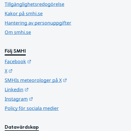
Tillgänglighetsredogörelse
Kakor på smhi.se
Hantering av personuppgifter
Om smhi.se
Följ SMHI
Länk till annan webbplats.
Facebook
Länk till annan webbplats.
X
Länk till annan webbplats.
SMHIs meteorologer på X
Länk till annan webbplats.
Linkedin
Länk till annan webbplats.
Instagram
Policy för sociala medier
Datavärdskap