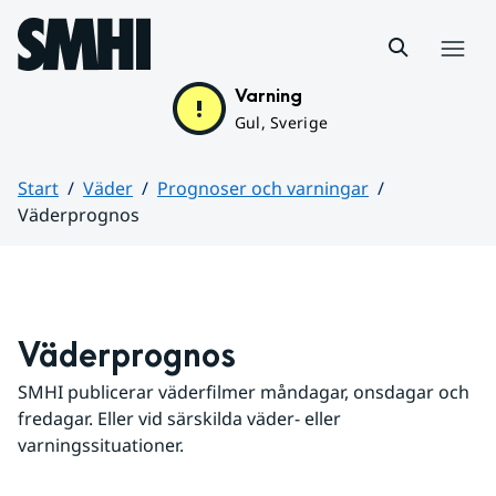
Hoppa till sidans innehåll
Meny
Varning
Gul, Sverige
Start
Väder
Prognoser och varningar
Väderprognos
Huvudinnehåll
Väderprognos
SMHI publicerar väderfilmer måndagar, onsdagar och 
fredagar. Eller vid särskilda väder- eller 
varningssituationer.