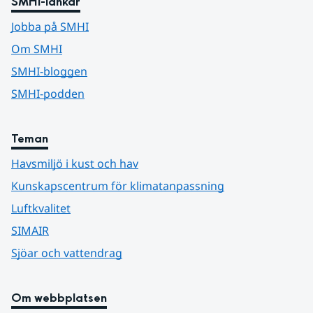
SMHI-länkar
Jobba på SMHI
Om SMHI
SMHI-bloggen
SMHI-podden
Teman
Havsmiljö i kust och hav
Kunskapscentrum för klimatanpassning
Luftkvalitet
SIMAIR
Sjöar och vattendrag
Om webbplatsen