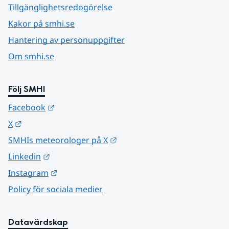
Tillgänglighetsredogörelse
Kakor på smhi.se
Hantering av personuppgifter
Om smhi.se
Följ SMHI
Länk till annan webbplats.
Facebook
Länk till annan webbplats.
X
Länk till annan webbplats.
SMHIs meteorologer på X
Länk till annan webbplats.
Linkedin
Länk till annan webbplats.
Instagram
Policy för sociala medier
Datavärdskap