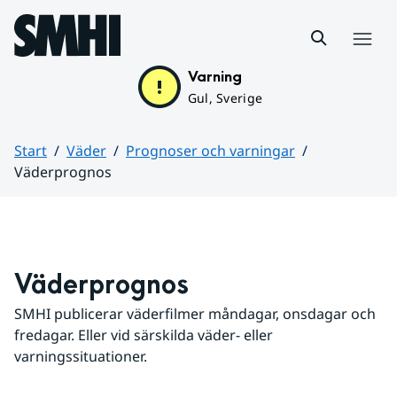
Hoppa till sidans innehåll
Meny
Varning
Gul, Sverige
Start
Väder
Prognoser och varningar
Väderprognos
Huvudinnehåll
Väderprognos
SMHI publicerar väderfilmer måndagar, onsdagar och 
fredagar. Eller vid särskilda väder- eller 
varningssituationer.