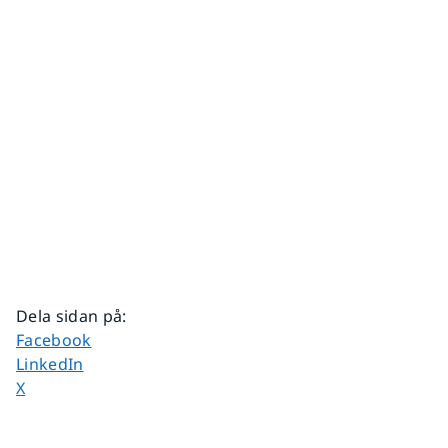
Dela sidan på
:
Dela sidan på
Facebook
Dela sidan på
LinkedIn
Dela sidan på
X