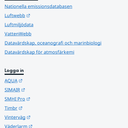
Nationella emissionsdatabasen
Länk till annan webbplats.
Luftwebb
Luftmiljödata
VattenWebb
Datavärdskap, oceanografi och marinbiologi
Datavärdskap för atmosfärkemi
Logga in
Länk till annan webbplats.
AQUA
Länk till annan webbplats.
SIMAIR
Länk till annan webbplats.
SMHI Pro
Länk till annan webbplats.
Timbr
Länk till annan webbplats.
Vinterväg
Länk till annan webbplats.
Väderlarm