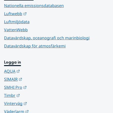
Nationella emissionsdatabasen
Länk till annan webbplats.
Luftwebb
Luftmiljödata
VattenWebb
Datavärdskap, oceanografi och marinbiologi
Datavärdskap för atmosfärkemi
Logga in
Länk till annan webbplats.
AQUA
Länk till annan webbplats.
SIMAIR
Länk till annan webbplats.
SMHI Pro
Länk till annan webbplats.
Timbr
Länk till annan webbplats.
Vinterväg
Länk till annan webbplats.
Väderlarm