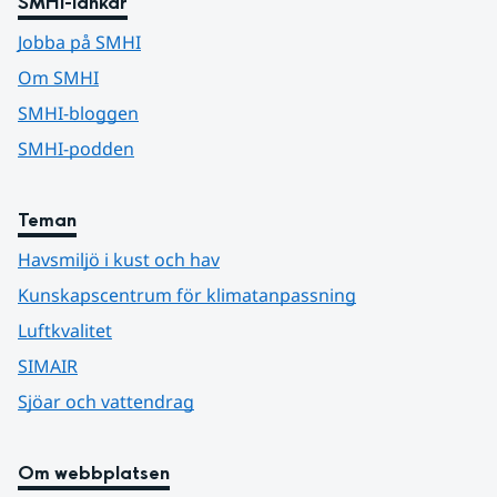
SMHI-länkar
Jobba på SMHI
Om SMHI
SMHI-bloggen
SMHI-podden
Teman
Havsmiljö i kust och hav
Kunskapscentrum för klimatanpassning
Luftkvalitet
SIMAIR
Sjöar och vattendrag
Om webbplatsen