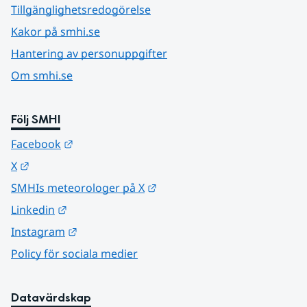
Tillgänglighetsredogörelse
Kakor på smhi.se
Hantering av personuppgifter
Om smhi.se
Följ SMHI
Länk till annan webbplats.
Facebook
Länk till annan webbplats.
X
Länk till annan webbplats.
SMHIs meteorologer på X
Länk till annan webbplats.
Linkedin
Länk till annan webbplats.
Instagram
Policy för sociala medier
Datavärdskap