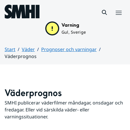
Hoppa till sidans innehåll
Meny
Varning
Gul, Sverige
Start
Väder
Prognoser och varningar
Väderprognos
Huvudinnehåll
Väderprognos
SMHI publicerar väderfilmer måndagar, onsdagar och 
fredagar. Eller vid särskilda väder- eller 
varningssituationer.