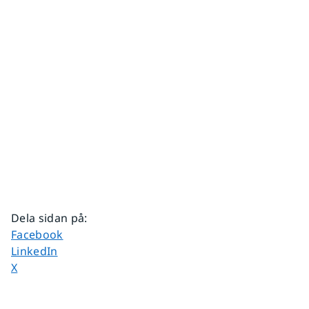
Dela sidan på
:
Dela sidan på
Facebook
Dela sidan på
LinkedIn
Dela sidan på
X