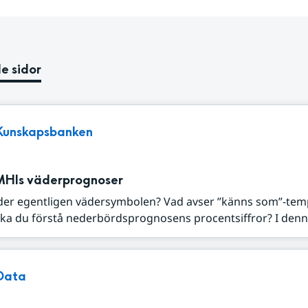
e sidor
Kunskapsbanken
MHIs väderprognoser
der egentligen vädersymbolen? Vad avser ”känns som”-tem
ka du förstå nederbördsprognosens procentsiffror? I denna
Data