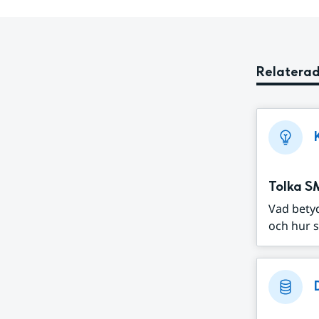
Relaterad
Tolka S
Vad bety
och hur s