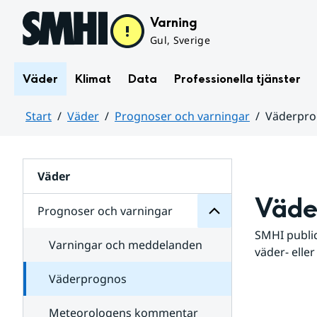
Hoppa till sidans innehåll
Varning
Gul, Sverige
Väder
Klimat
Data
Professionella tjänster
Start
Väder
Prognoser och varningar
Väderpr
varningar
och
Huvudinnehåll
Prognoser
för
Undersidor
Väder
Väde
Prognoser och varningar
SMHI public
Varningar och meddelanden
väder- eller
Väderprognos
Meteorologens kommentar