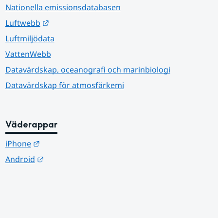
Nationella emissionsdatabasen
Länk till annan webbplats.
Luftwebb
Luftmiljödata
VattenWebb
Datavärdskap, oceanografi och marinbiologi
Datavärdskap för atmosfärkemi
Väderappar
Länk till annan webbplats.
iPhone
Länk till annan webbplats.
Android