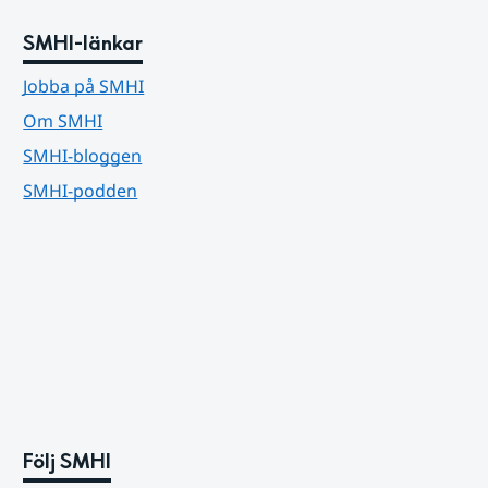
SMHI-länkar
Jobba på SMHI
Om SMHI
SMHI-bloggen
SMHI-podden
Följ SMHI