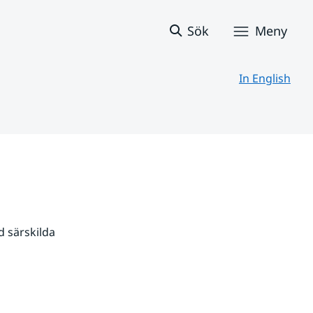
Sök
Meny
In English
 särskilda 