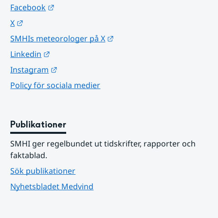
Länk till annan webbplats.
Facebook
Länk till annan webbplats.
X
Länk till annan webbplats.
SMHIs meteorologer på X
Länk till annan webbplats.
Linkedin
Länk till annan webbplats.
Instagram
Policy för sociala medier
Publikationer
SMHI ger regelbundet ut tidskrifter, rapporter och 
faktablad.
Sök publikationer
Nyhetsbladet Medvind