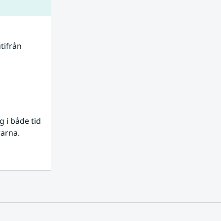
tifrån 
i både tid 
rarna.