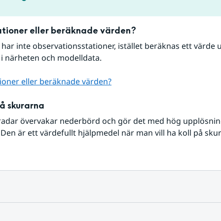
tioner eller beräknade värden?
r har inte observationsstationer, istället beräknas ett värde u
 i närheten och modelldata.
ioner eller beräknade värden?
på skurarna
radar övervakar nederbörd och gör det med hög upplösning 
Den är ett värdefullt hjälpmedel när man vill ha koll på sku