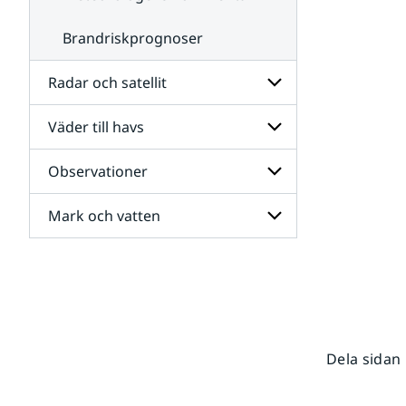
Brandriskprognoser
Radar och satellit
Väder till havs
Undersidor
för
Radar
Observationer
Undersidor
och
för
satellit
Väder
Mark och vatten
Undersidor
till
för
havs
Observationer
Undersidor
för
Mark
och
vatten
Dela sidan