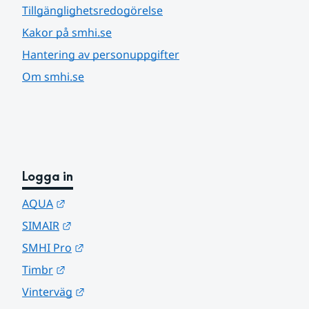
Tillgänglighetsredogörelse
Kakor på smhi.se
Hantering av personuppgifter
Om smhi.se
Logga in
Länk till annan webbplats.
AQUA
Länk till annan webbplats.
SIMAIR
Länk till annan webbplats.
SMHI Pro
Länk till annan webbplats.
Timbr
Länk till annan webbplats.
Vinterväg