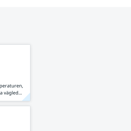
peraturen,
 vägled...