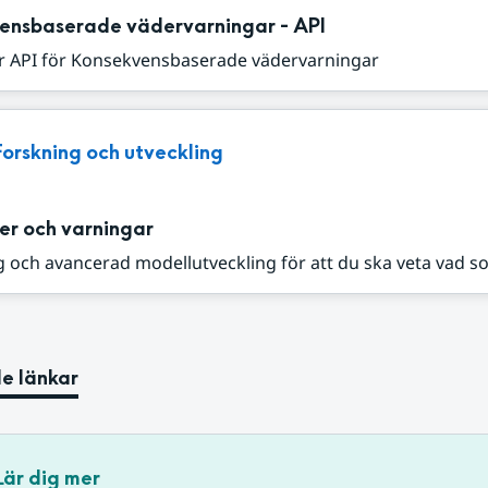
ensbaserade vädervarningar - API
r API för Konsekvensbaserade vädervarningar
Forskning och utveckling
er och varningar
 och avancerad modellutveckling för att du ska veta vad s
e länkar
Lär dig mer