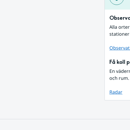
Observa
Alla orte
stationer
Observat
Få koll 
En väder
och rum. 
Radar