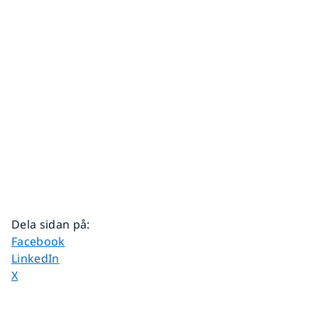
Dela sidan på
:
Dela sidan på
Facebook
Dela sidan på
LinkedIn
Dela sidan på
X