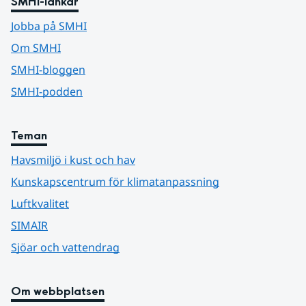
SMHI-länkar
Jobba på SMHI
Om SMHI
SMHI-bloggen
SMHI-podden
Teman
Havsmiljö i kust och hav
Kunskapscentrum för klimatanpassning
Luftkvalitet
SIMAIR
Sjöar och vattendrag
Om webbplatsen