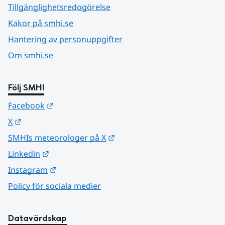
Tillgänglighetsredogörelse
Kakor på smhi.se
Hantering av personuppgifter
Om smhi.se
Följ SMHI
Länk till annan webbplats.
Facebook
Länk till annan webbplats.
X
Länk till annan webbplats.
SMHIs meteorologer på X
Länk till annan webbplats.
Linkedin
Länk till annan webbplats.
Instagram
Policy för sociala medier
Datavärdskap