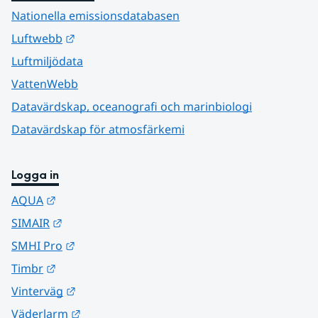
Nationella emissionsdatabasen
Länk till annan webbplats.
Luftwebb
Luftmiljödata
VattenWebb
Datavärdskap, oceanografi och marinbiologi
Datavärdskap för atmosfärkemi
Logga in
Länk till annan webbplats.
AQUA
Länk till annan webbplats.
SIMAIR
Länk till annan webbplats.
SMHI Pro
Länk till annan webbplats.
Timbr
Länk till annan webbplats.
Vinterväg
Länk till annan webbplats.
Väderlarm