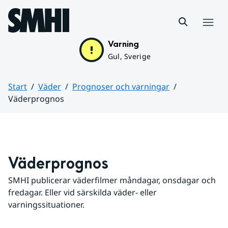
Hoppa till sidans innehåll
Meny
Varning
Gul, Sverige
Start
Väder
Prognoser och varningar
Väderprognos
Huvudinnehåll
Väderprognos
SMHI publicerar väderfilmer måndagar, onsdagar och 
fredagar. Eller vid särskilda väder- eller 
varningssituationer.