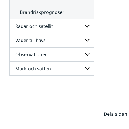
Brandriskprognoser
Radar och satellit
Väder till havs
Undersidor
för
Radar
Observationer
Undersidor
och
för
satellit
Väder
Mark och vatten
Undersidor
till
för
havs
Observationer
Undersidor
för
Mark
och
vatten
Dela sidan