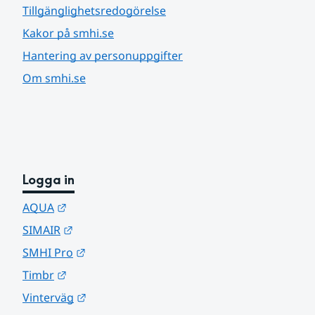
Tillgänglighetsredogörelse
Kakor på smhi.se
Hantering av personuppgifter
Om smhi.se
Logga in
Länk till annan webbplats.
AQUA
Länk till annan webbplats.
SIMAIR
Länk till annan webbplats.
SMHI Pro
Länk till annan webbplats.
Timbr
Länk till annan webbplats.
Vinterväg