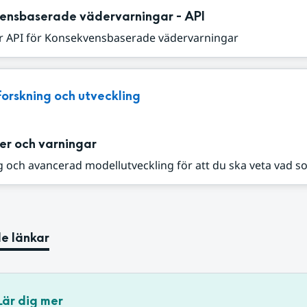
ensbaserade vädervarningar - API
r API för Konsekvensbaserade vädervarningar
Forskning och utveckling
er och varningar
 och avancerad modellutveckling för att du ska veta vad s
e länkar
Lär dig mer