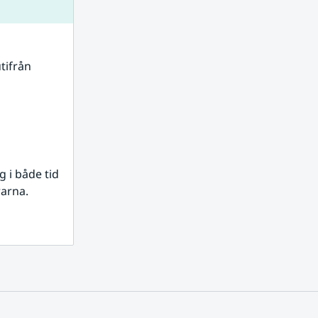
tifrån 
i både tid 
rarna.