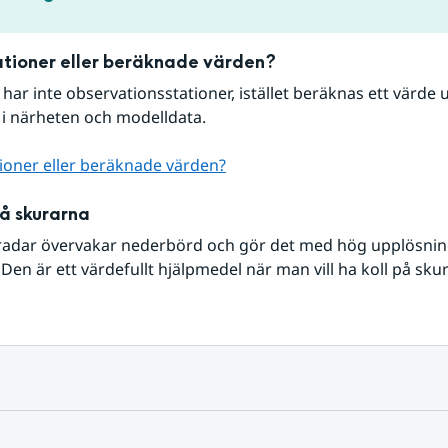
tioner eller beräknade värden?
r har inte observationsstationer, istället beräknas ett värde u
 i närheten och modelldata.
ioner eller beräknade värden?
på skurarna
radar övervakar nederbörd och gör det med hög upplösning 
Den är ett värdefullt hjälpmedel när man vill ha koll på sku