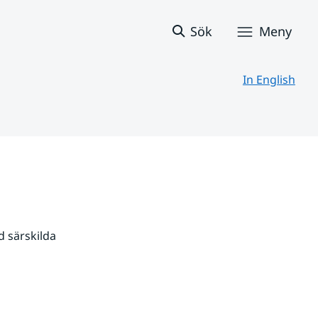
Sök
Meny
In English
 särskilda 