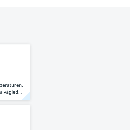
peraturen,
 vägled...