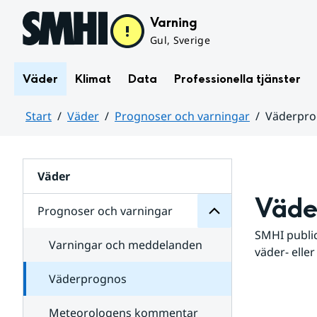
Hoppa till sidans innehåll
Varning
Gul, Sverige
Väder
Klimat
Data
Professionella tjänster
Start
Väder
Prognoser och varningar
Väderpr
varningar
och
Huvudinnehåll
Prognoser
för
Undersidor
Väder
Väde
Prognoser och varningar
SMHI public
Varningar och meddelanden
väder- eller
Väderprognos
Meteorologens kommentar