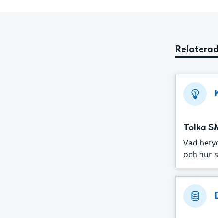
Relaterad
Tolka S
Vad bety
och hur s