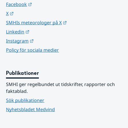
Länk till annan webbplats.
Facebook
Länk till annan webbplats.
X
Länk till annan webbplats.
SMHIs meteorologer på X
Länk till annan webbplats.
Linkedin
Länk till annan webbplats.
Instagram
Policy för sociala medier
Publikationer
SMHI ger regelbundet ut tidskrifter, rapporter och 
faktablad.
Sök publikationer
Nyhetsbladet Medvind