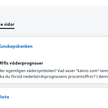
e sidor
Kunskapsbanken
MHIs väderprognoser
der egentligen vädersymbolen? Vad avser ”känns som”-tem
ka du förstå nederbördsprognosens procentsiffror? I denna
Data