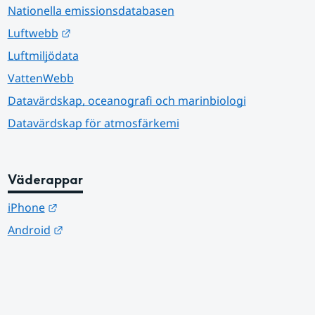
Nationella emissionsdatabasen
Länk till annan webbplats.
Luftwebb
Luftmiljödata
VattenWebb
Datavärdskap, oceanografi och marinbiologi
Datavärdskap för atmosfärkemi
Väderappar
Länk till annan webbplats.
iPhone
Länk till annan webbplats.
Android