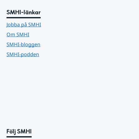
SMHI-länkar
Jobba på SMHI
Om SMHI
SMHI-bloggen
SMHI-podden
Följ SMHI