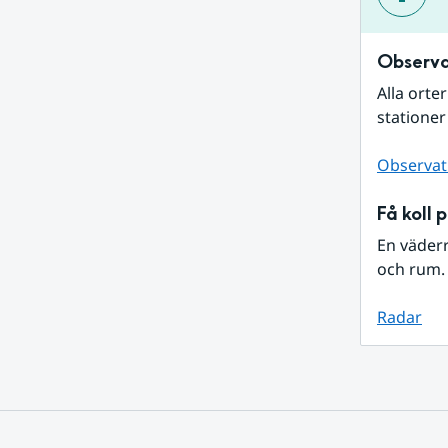
Observa
Alla orte
stationer
Observat
Få koll 
En väder
och rum. 
Radar