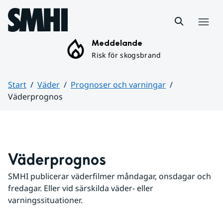
Hoppa till sidans innehåll
Meny
Meddelande
Risk för skogsbrand
Start
Väder
Prognoser och varningar
Väderprognos
Huvudinnehåll
Väderprognos
SMHI publicerar väderfilmer måndagar, onsdagar och 
fredagar. Eller vid särskilda väder- eller 
varningssituationer.