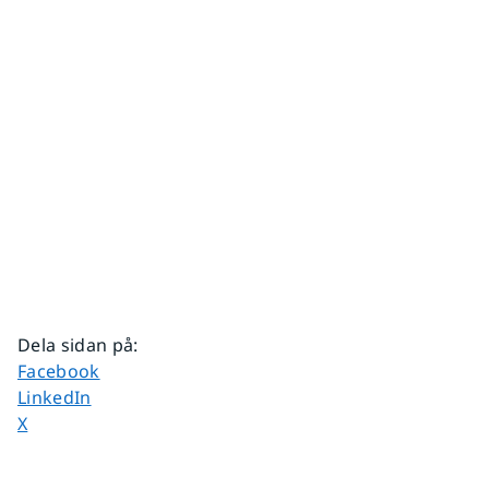
Dela sidan på
:
Dela sidan på
Facebook
Dela sidan på
LinkedIn
Dela sidan på
X