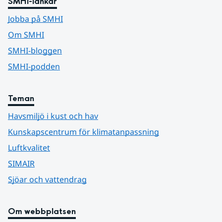
SMHI-länkar
Jobba på SMHI
Om SMHI
SMHI-bloggen
SMHI-podden
Teman
Havsmiljö i kust och hav
Kunskapscentrum för klimatanpassning
Luftkvalitet
SIMAIR
Sjöar och vattendrag
Om webbplatsen