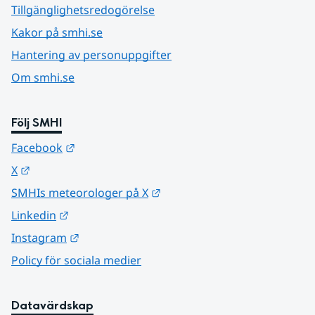
Tillgänglighetsredogörelse
Kakor på smhi.se
Hantering av personuppgifter
Om smhi.se
Följ SMHI
Länk till annan webbplats.
Facebook
Länk till annan webbplats.
X
Länk till annan webbplats.
SMHIs meteorologer på X
Länk till annan webbplats.
Linkedin
Länk till annan webbplats.
Instagram
Policy för sociala medier
Datavärdskap