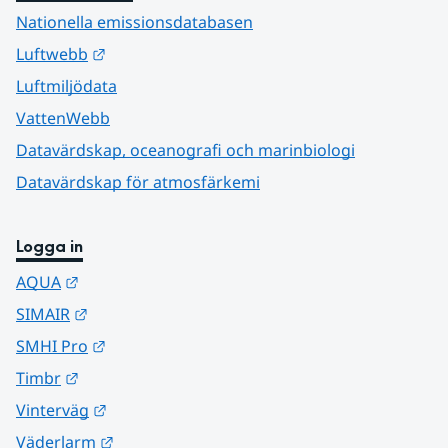
Nationella emissionsdatabasen
Länk till annan webbplats.
Luftwebb
Luftmiljödata
VattenWebb
Datavärdskap, oceanografi och marinbiologi
Datavärdskap för atmosfärkemi
Logga in
Länk till annan webbplats.
AQUA
Länk till annan webbplats.
SIMAIR
Länk till annan webbplats.
SMHI Pro
Länk till annan webbplats.
Timbr
Länk till annan webbplats.
Vinterväg
Länk till annan webbplats.
Väderlarm