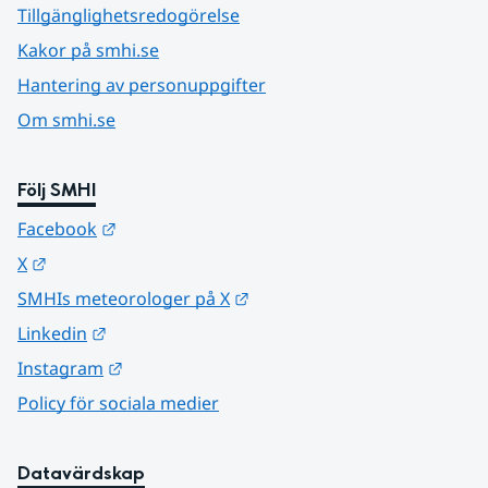
Tillgänglighetsredogörelse
Kakor på smhi.se
Hantering av personuppgifter
Om smhi.se
Följ SMHI
Länk till annan webbplats.
Facebook
Länk till annan webbplats.
X
Länk till annan webbplats.
SMHIs meteorologer på X
Länk till annan webbplats.
Linkedin
Länk till annan webbplats.
Instagram
Policy för sociala medier
Datavärdskap