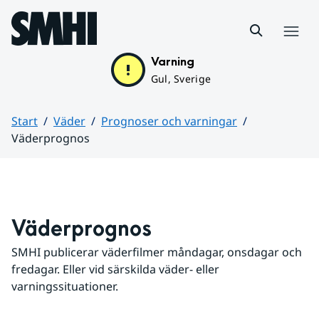
Hoppa till sidans innehåll
Meny
Varning
Gul, Sverige
Start
Väder
Prognoser och varningar
Väderprognos
Huvudinnehåll
Väderprognos
SMHI publicerar väderfilmer måndagar, onsdagar och 
fredagar. Eller vid särskilda väder- eller 
varningssituationer.