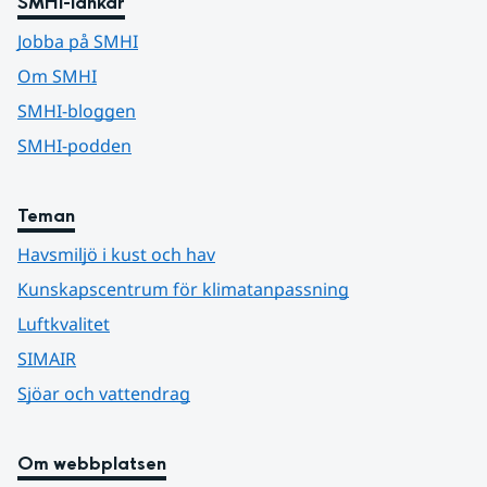
SMHI-länkar
Jobba på SMHI
Om SMHI
SMHI-bloggen
SMHI-podden
Teman
Havsmiljö i kust och hav
Kunskapscentrum för klimatanpassning
Luftkvalitet
SIMAIR
Sjöar och vattendrag
Om webbplatsen