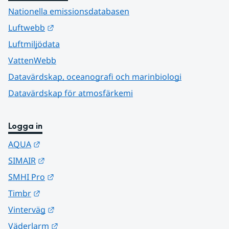
Nationella emissionsdatabasen
Länk till annan webbplats.
Luftwebb
Luftmiljödata
VattenWebb
Datavärdskap, oceanografi och marinbiologi
Datavärdskap för atmosfärkemi
Logga in
Länk till annan webbplats.
AQUA
Länk till annan webbplats.
SIMAIR
Länk till annan webbplats.
SMHI Pro
Länk till annan webbplats.
Timbr
Länk till annan webbplats.
Vinterväg
Länk till annan webbplats.
Väderlarm