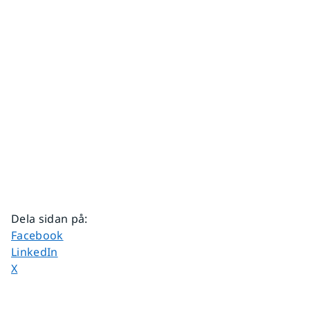
Dela sidan på
:
Dela sidan på
Facebook
Dela sidan på
LinkedIn
Dela sidan på
X