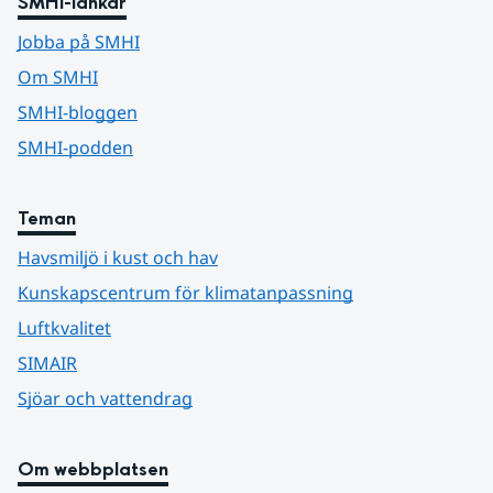
SMHI-länkar
Jobba på SMHI
Om SMHI
SMHI-bloggen
SMHI-podden
Teman
Havsmiljö i kust och hav
Kunskapscentrum för klimatanpassning
Luftkvalitet
SIMAIR
Sjöar och vattendrag
Om webbplatsen