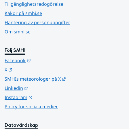
Tillgänglighetsredogörelse
Kakor på smhi.se
Hantering av personuppgifter
Om smhi.se
Följ SMHI
Länk till annan webbplats.
Facebook
Länk till annan webbplats.
X
Länk till annan webbplats.
SMHIs meteorologer på X
Länk till annan webbplats.
Linkedin
Länk till annan webbplats.
Instagram
Policy för sociala medier
Datavärdskap