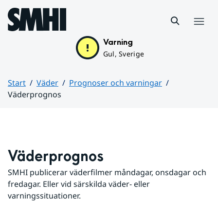
Hoppa till sidans innehåll
Meny
Varning
Gul, Sverige
Start
Väder
Prognoser och varningar
Väderprognos
Huvudinnehåll
Väderprognos
SMHI publicerar väderfilmer måndagar, onsdagar och 
fredagar. Eller vid särskilda väder- eller 
varningssituationer.