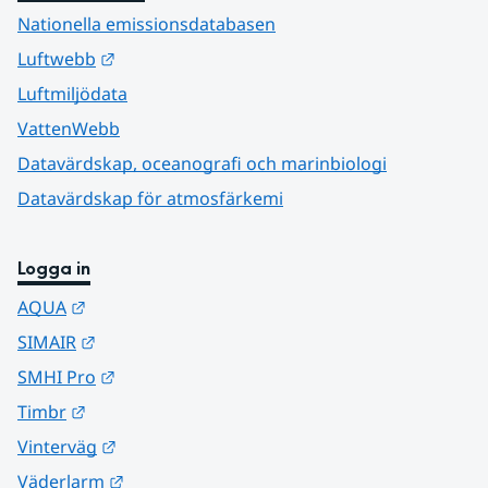
Nationella emissionsdatabasen
Länk till annan webbplats.
Luftwebb
Luftmiljödata
VattenWebb
Datavärdskap, oceanografi och marinbiologi
Datavärdskap för atmosfärkemi
Logga in
Länk till annan webbplats.
AQUA
Länk till annan webbplats.
SIMAIR
Länk till annan webbplats.
SMHI Pro
Länk till annan webbplats.
Timbr
Länk till annan webbplats.
Vinterväg
Länk till annan webbplats.
Väderlarm