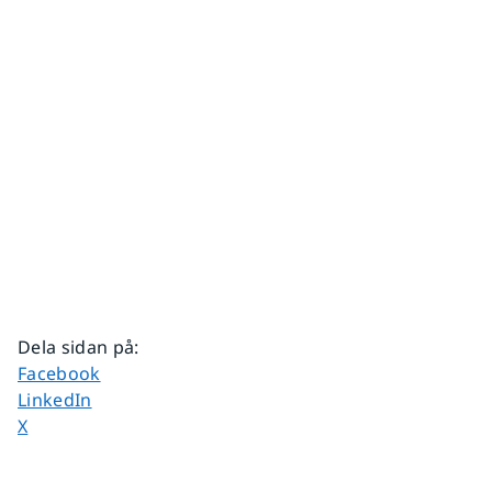
Dela sidan på
:
Dela sidan på
Facebook
Dela sidan på
LinkedIn
Dela sidan på
X