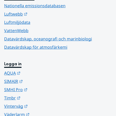
Nationella emissionsdatabasen
Länk till annan webbplats.
Luftwebb
Luftmiljödata
VattenWebb
Datavärdskap, oceanografi och marinbiologi
Datavärdskap för atmosfärkemi
Logga in
Länk till annan webbplats.
AQUA
Länk till annan webbplats.
SIMAIR
Länk till annan webbplats.
SMHI Pro
Länk till annan webbplats.
Timbr
Länk till annan webbplats.
Vinterväg
Länk till annan webbplats.
Väderlarm