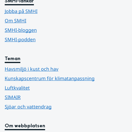
SMHI-länkar
Jobba på SMHI
Om SMHI
SMHI-bloggen
SMHI-podden
Teman
Havsmiljö i kust och hav
Kunskapscentrum för klimatanpassning
Luftkvalitet
SIMAIR
Sjöar och vattendrag
Om webbplatsen