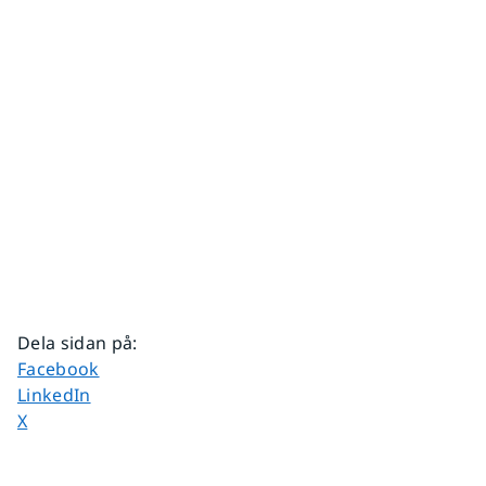
Dela sidan på
:
Dela sidan på
Facebook
Dela sidan på
LinkedIn
Dela sidan på
X