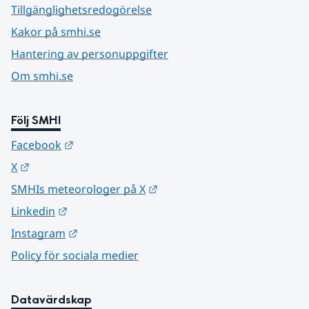
Tillgänglighetsredogörelse
Kakor på smhi.se
Hantering av personuppgifter
Om smhi.se
Följ SMHI
Länk till annan webbplats.
Facebook
Länk till annan webbplats.
X
Länk till annan webbplats.
SMHIs meteorologer på X
Länk till annan webbplats.
Linkedin
Länk till annan webbplats.
Instagram
Policy för sociala medier
Datavärdskap