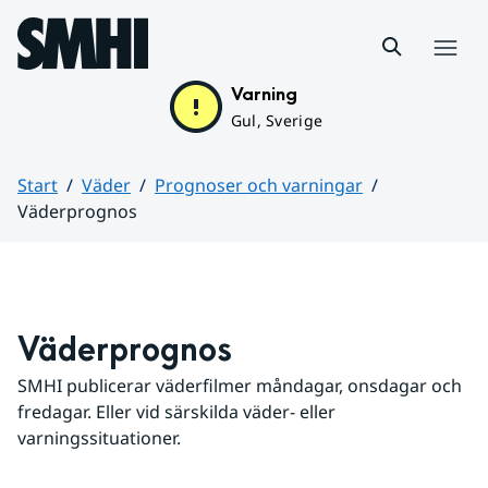
Hoppa till sidans innehåll
Meny
Varning
Gul, Sverige
Start
Väder
Prognoser och varningar
Väderprognos
Huvudinnehåll
Väderprognos
SMHI publicerar väderfilmer måndagar, onsdagar och 
fredagar. Eller vid särskilda väder- eller 
varningssituationer.