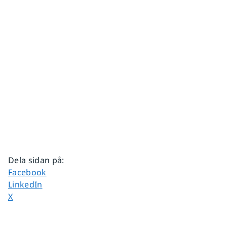
Dela sidan på
:
Dela sidan på
Facebook
Dela sidan på
LinkedIn
Dela sidan på
X