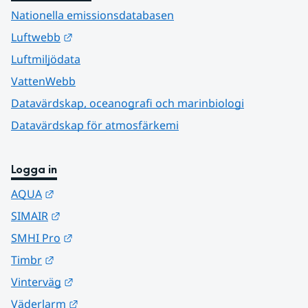
Nationella emissionsdatabasen
Länk till annan webbplats.
Luftwebb
Luftmiljödata
VattenWebb
Datavärdskap, oceanografi och marinbiologi
Datavärdskap för atmosfärkemi
Logga in
Länk till annan webbplats.
AQUA
Länk till annan webbplats.
SIMAIR
Länk till annan webbplats.
SMHI Pro
Länk till annan webbplats.
Timbr
Länk till annan webbplats.
Vinterväg
Länk till annan webbplats.
Väderlarm