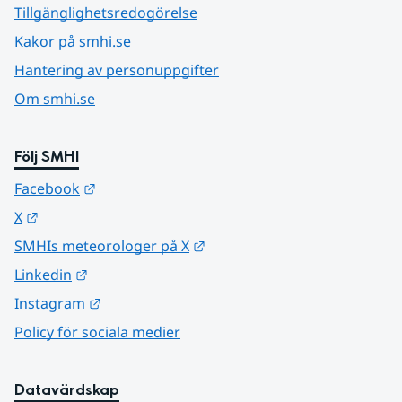
Tillgänglighetsredogörelse
Kakor på smhi.se
Hantering av personuppgifter
Om smhi.se
Följ SMHI
Länk till annan webbplats.
Facebook
Länk till annan webbplats.
X
Länk till annan webbplats.
SMHIs meteorologer på X
Länk till annan webbplats.
Linkedin
Länk till annan webbplats.
Instagram
Policy för sociala medier
Datavärdskap