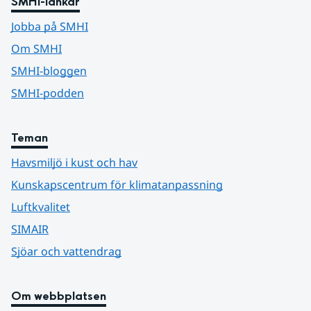
SMHI-länkar
Jobba på SMHI
Om SMHI
SMHI-bloggen
SMHI-podden
Teman
Havsmiljö i kust och hav
Kunskapscentrum för klimatanpassning
Luftkvalitet
SIMAIR
Sjöar och vattendrag
Om webbplatsen