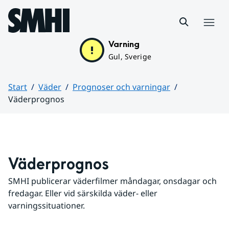
Hoppa till sidans innehåll
Meny
Varning
Gul, Sverige
Start
Väder
Prognoser och varningar
Väderprognos
Huvudinnehåll
Väderprognos
SMHI publicerar väderfilmer måndagar, onsdagar och 
fredagar. Eller vid särskilda väder- eller 
varningssituationer.