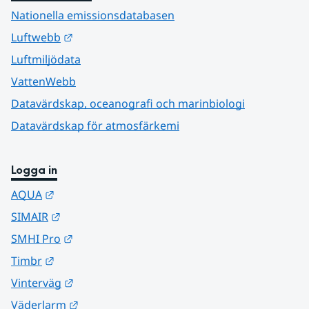
Nationella emissionsdatabasen
Länk till annan webbplats.
Luftwebb
Luftmiljödata
VattenWebb
Datavärdskap, oceanografi och marinbiologi
Datavärdskap för atmosfärkemi
Logga in
Länk till annan webbplats.
AQUA
Länk till annan webbplats.
SIMAIR
Länk till annan webbplats.
SMHI Pro
Länk till annan webbplats.
Timbr
Länk till annan webbplats.
Vinterväg
Länk till annan webbplats.
Väderlarm