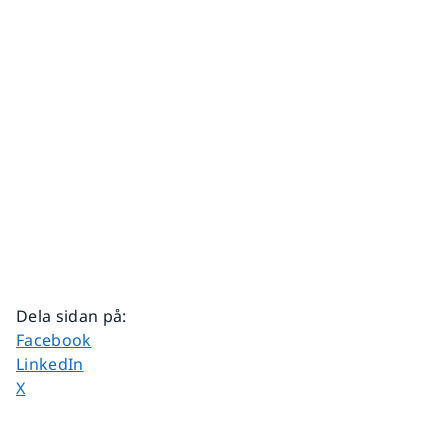
Dela sidan på
:
Dela sidan på
Facebook
Dela sidan på
LinkedIn
Dela sidan på
X