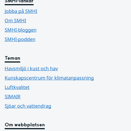
SMHI-länkar
Jobba på SMHI
Om SMHI
SMHI-bloggen
SMHI-podden
Teman
Havsmiljö i kust och hav
Kunskapscentrum för klimatanpassning
Luftkvalitet
SIMAIR
Sjöar och vattendrag
Om webbplatsen