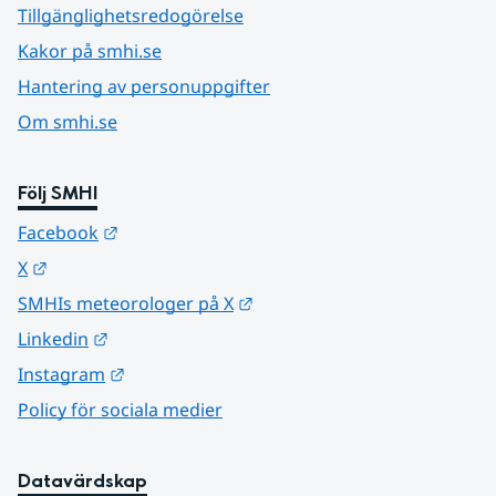
Tillgänglighetsredogörelse
Kakor på smhi.se
Hantering av personuppgifter
Om smhi.se
Följ SMHI
Länk till annan webbplats.
Facebook
Länk till annan webbplats.
X
Länk till annan webbplats.
SMHIs meteorologer på X
Länk till annan webbplats.
Linkedin
Länk till annan webbplats.
Instagram
Policy för sociala medier
Datavärdskap