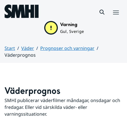
Hoppa till sidans innehåll
Meny
Varning
Gul, Sverige
Start
Väder
Prognoser och varningar
Väderprognos
Huvudinnehåll
Väderprognos
SMHI publicerar väderfilmer måndagar, onsdagar och 
fredagar. Eller vid särskilda väder- eller 
varningssituationer.