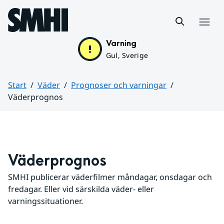
Hoppa till sidans innehåll
Meny
Varning
Gul, Sverige
Start
Väder
Prognoser och varningar
Väderprognos
Huvudinnehåll
Väderprognos
SMHI publicerar väderfilmer måndagar, onsdagar och 
fredagar. Eller vid särskilda väder- eller 
varningssituationer.