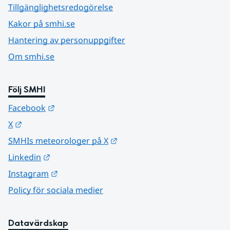
Tillgänglighetsredogörelse
Kakor på smhi.se
Hantering av personuppgifter
Om smhi.se
Följ SMHI
Länk till annan webbplats.
Facebook
Länk till annan webbplats.
X
Länk till annan webbplats.
SMHIs meteorologer på X
Länk till annan webbplats.
Linkedin
Länk till annan webbplats.
Instagram
Policy för sociala medier
Datavärdskap