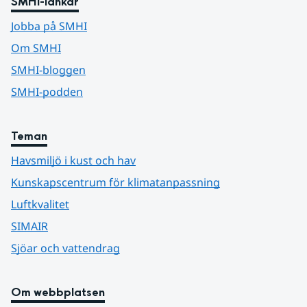
SMHI-länkar
Jobba på SMHI
Om SMHI
SMHI-bloggen
SMHI-podden
Teman
Havsmiljö i kust och hav
Kunskapscentrum för klimatanpassning
Luftkvalitet
SIMAIR
Sjöar och vattendrag
Om webbplatsen