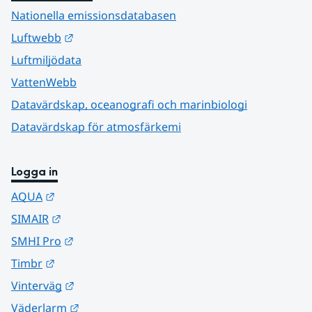
Nationella emissionsdatabasen
Länk till annan webbplats.
Luftwebb
Luftmiljödata
VattenWebb
Datavärdskap, oceanografi och marinbiologi
Datavärdskap för atmosfärkemi
Logga in
Länk till annan webbplats.
AQUA
Länk till annan webbplats.
SIMAIR
Länk till annan webbplats.
SMHI Pro
Länk till annan webbplats.
Timbr
Länk till annan webbplats.
Vinterväg
Länk till annan webbplats.
Väderlarm