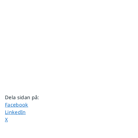
Dela sidan på
:
Dela sidan på
Facebook
Dela sidan på
LinkedIn
Dela sidan på
X