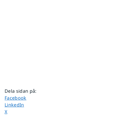
Dela sidan på
:
Dela sidan på
Facebook
Dela sidan på
LinkedIn
Dela sidan på
X