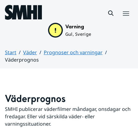
Hoppa till sidans innehåll
Meny
Varning
Gul, Sverige
Start
Väder
Prognoser och varningar
Väderprognos
Huvudinnehåll
Väderprognos
SMHI publicerar väderfilmer måndagar, onsdagar och 
fredagar. Eller vid särskilda väder- eller 
varningssituationer.