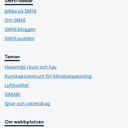
SMHI-länkar
Jobba på SMHI
Om SMHI
SMHI-bloggen
SMHI-podden
Teman
Havsmiljö i kust och hav
Kunskapscentrum för klimatanpassning
Luftkvalitet
SIMAIR
Sjöar och vattendrag
Om webbplatsen