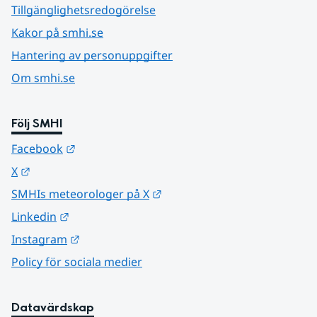
Tillgänglighetsredogörelse
Kakor på smhi.se
Hantering av personuppgifter
Om smhi.se
Följ SMHI
Länk till annan webbplats.
Facebook
Länk till annan webbplats.
X
Länk till annan webbplats.
SMHIs meteorologer på X
Länk till annan webbplats.
Linkedin
Länk till annan webbplats.
Instagram
Policy för sociala medier
Datavärdskap