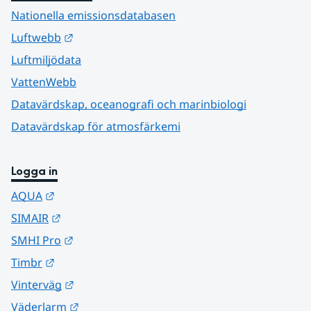
Nationella emissionsdatabasen
Länk till annan webbplats.
Luftwebb
Luftmiljödata
VattenWebb
Datavärdskap, oceanografi och marinbiologi
Datavärdskap för atmosfärkemi
Logga in
Länk till annan webbplats.
AQUA
Länk till annan webbplats.
SIMAIR
Länk till annan webbplats.
SMHI Pro
Länk till annan webbplats.
Timbr
Länk till annan webbplats.
Vinterväg
Länk till annan webbplats.
Väderlarm