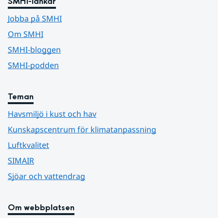
SMHI-länkar
Jobba på SMHI
Om SMHI
SMHI-bloggen
SMHI-podden
Teman
Havsmiljö i kust och hav
Kunskapscentrum för klimatanpassning
Luftkvalitet
SIMAIR
Sjöar och vattendrag
Om webbplatsen