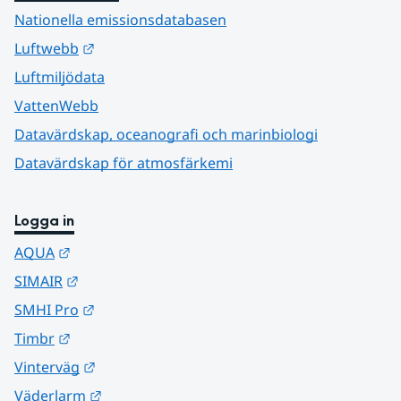
Nationella emissionsdatabasen
Länk till annan webbplats.
Luftwebb
Luftmiljödata
VattenWebb
Datavärdskap, oceanografi och marinbiologi
Datavärdskap för atmosfärkemi
Logga in
Länk till annan webbplats.
AQUA
Länk till annan webbplats.
SIMAIR
Länk till annan webbplats.
SMHI Pro
Länk till annan webbplats.
Timbr
Länk till annan webbplats.
Vinterväg
Länk till annan webbplats.
Väderlarm