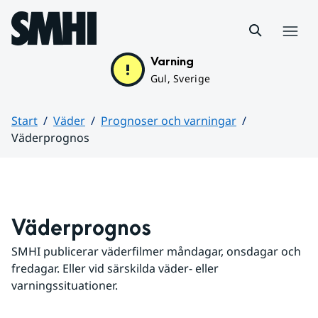
Hoppa till sidans innehåll
Meny
Varning
Gul, Sverige
Start
Väder
Prognoser och varningar
Väderprognos
Huvudinnehåll
Väderprognos
SMHI publicerar väderfilmer måndagar, onsdagar och 
fredagar. Eller vid särskilda väder- eller 
varningssituationer.