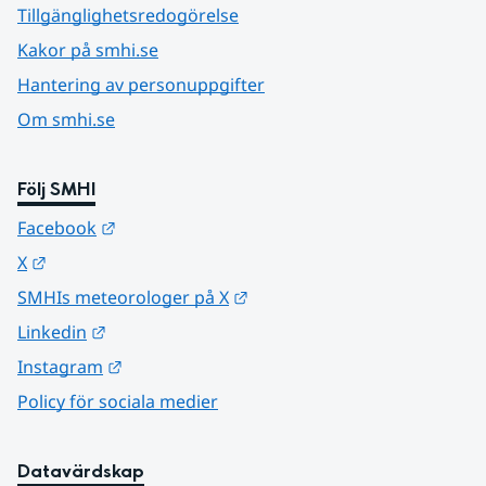
Tillgänglighetsredogörelse
Kakor på smhi.se
Hantering av personuppgifter
Om smhi.se
Följ SMHI
Länk till annan webbplats.
Facebook
Länk till annan webbplats.
X
Länk till annan webbplats.
SMHIs meteorologer på X
Länk till annan webbplats.
Linkedin
Länk till annan webbplats.
Instagram
Policy för sociala medier
Datavärdskap