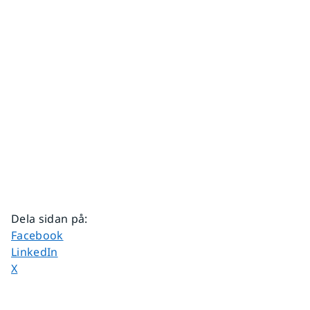
Dela sidan på
:
Dela sidan på
Facebook
Dela sidan på
LinkedIn
Dela sidan på
X