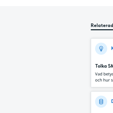
Relaterad
Tolka S
Vad bety
och hur s