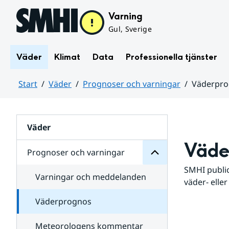
Hoppa till sidans innehåll
Varning
Gul, Sverige
Väder
Klimat
Data
Professionella tjänster
Start
Väder
Prognoser och varningar
Väderpr
varningar
och
Huvudinnehåll
Prognoser
för
Undersidor
Väder
Väde
Prognoser och varningar
SMHI public
Varningar och meddelanden
väder- eller
Väderprognos
Meteorologens kommentar