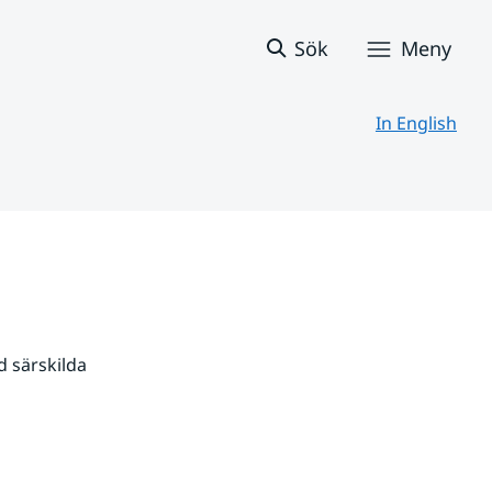
Sök
Meny
In English
 särskilda 