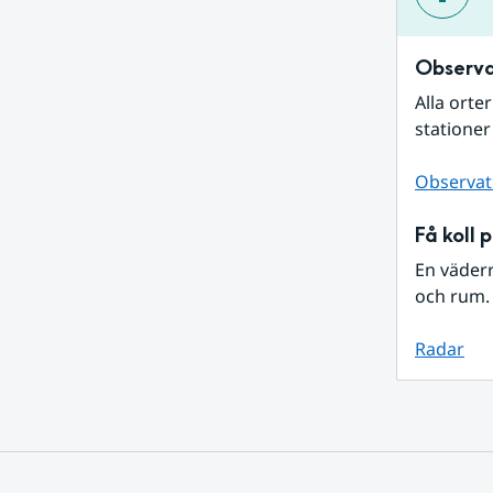
Observa
Alla orte
stationer
Observat
Få koll 
En väder
och rum. 
Radar