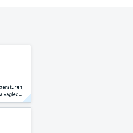
peraturen,
 vägled...