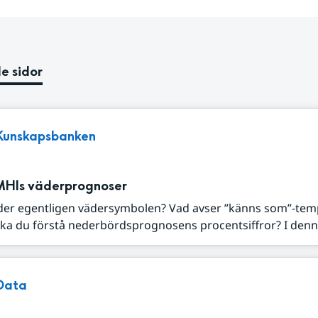
e sidor
Kunskapsbanken
MHIs väderprognoser
der egentligen vädersymbolen? Vad avser ”känns som”-tem
ka du förstå nederbördsprognosens procentsiffror? I denna
Data