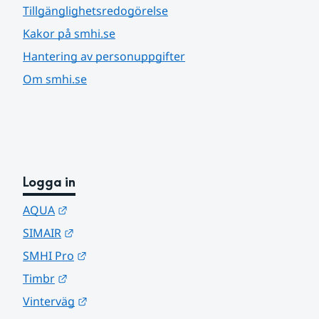
Tillgänglighetsredogörelse
Kakor på smhi.se
Hantering av personuppgifter
Om smhi.se
Logga in
Länk till annan webbplats.
AQUA
Länk till annan webbplats.
SIMAIR
Länk till annan webbplats.
SMHI Pro
Länk till annan webbplats.
Timbr
Länk till annan webbplats.
Vinterväg