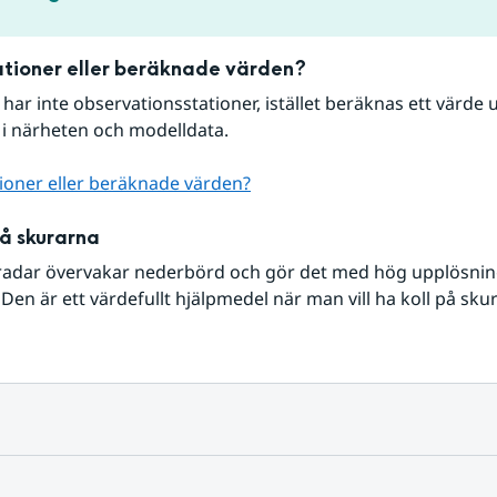
tioner eller beräknade värden?
r har inte observationsstationer, istället beräknas ett värde u
 i närheten och modelldata.
ioner eller beräknade värden?
på skurarna
radar övervakar nederbörd och gör det med hög upplösning 
Den är ett värdefullt hjälpmedel när man vill ha koll på sku