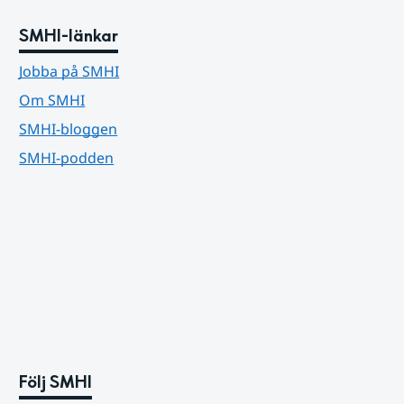
SMHI-länkar
Jobba på SMHI
Om SMHI
SMHI-bloggen
SMHI-podden
Följ SMHI