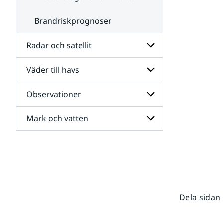
Brandriskprognoser
Radar och satellit
Väder till havs
Undersidor
för
Radar
Observationer
Undersidor
och
för
satellit
Väder
Mark och vatten
Undersidor
till
för
havs
Observationer
Undersidor
för
Mark
och
vatten
Dela sidan