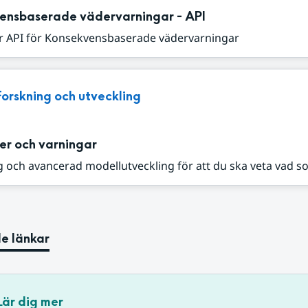
ensbaserade vädervarningar - API
r API för Konsekvensbaserade vädervarningar
Forskning och utveckling
er och varningar
 och avancerad modellutveckling för att du ska veta vad s
e länkar
Lär dig mer