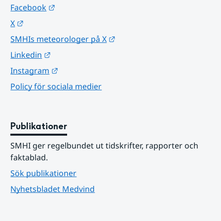
Länk till annan webbplats.
Facebook
Länk till annan webbplats.
X
Länk till annan webbplats.
SMHIs meteorologer på X
Länk till annan webbplats.
Linkedin
Länk till annan webbplats.
Instagram
Policy för sociala medier
Publikationer
SMHI ger regelbundet ut tidskrifter, rapporter och 
faktablad.
Sök publikationer
Nyhetsbladet Medvind