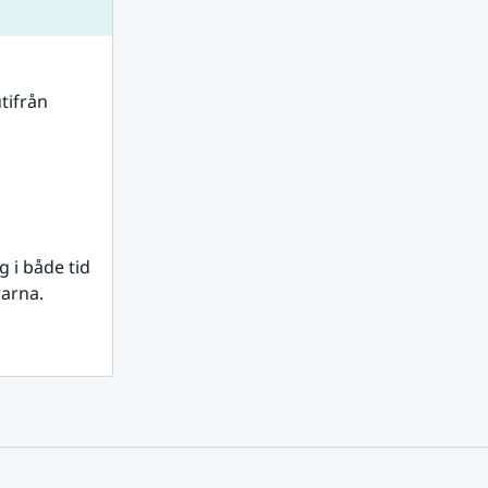
tifrån 
i både tid 
rarna.