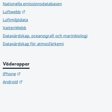
Nationella emissionsdatabasen
Länk till annan webbplats.
Luftwebb
Luftmiljödata
VattenWebb
Datavärdskap, oceanografi och marinbiologi
Datavärdskap för atmosfärkemi
Väderappar
Länk till annan webbplats.
iPhone
Länk till annan webbplats.
Android