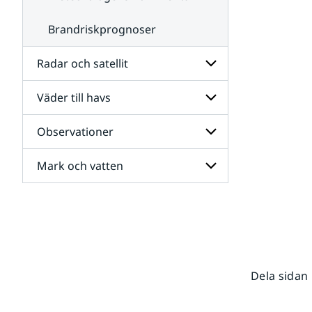
Brandriskprognoser
Radar och satellit
Väder till havs
Undersidor
för
Radar
Observationer
Undersidor
och
för
satellit
Väder
Mark och vatten
Undersidor
till
för
havs
Observationer
Undersidor
för
Mark
och
vatten
Dela sidan