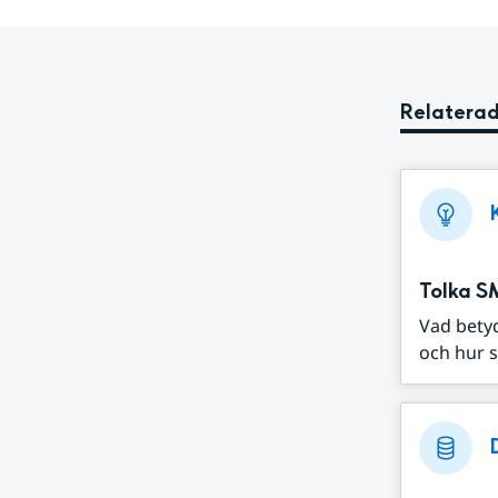
Relaterad
Tolka S
Vad bety
och hur s