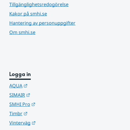
Tillgänglighetsredogörelse
Kakor på smhi.se
Hantering av personuppgifter
Om smhi.se
Logga in
Länk till annan webbplats.
AQUA
Länk till annan webbplats.
SIMAIR
Länk till annan webbplats.
SMHI Pro
Länk till annan webbplats.
Timbr
Länk till annan webbplats.
Vinterväg