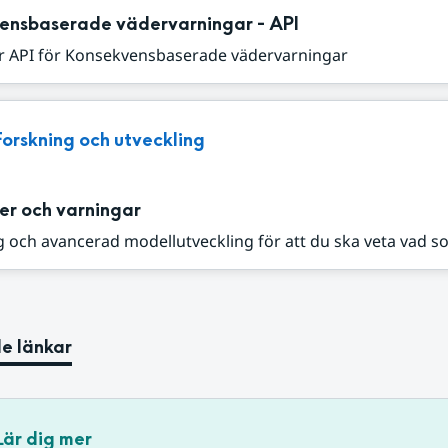
ensbaserade vädervarningar - API
r API för Konsekvensbaserade vädervarningar
Forskning och utveckling
er och varningar
 och avancerad modellutveckling för att du ska veta vad s
e länkar
Lär dig mer