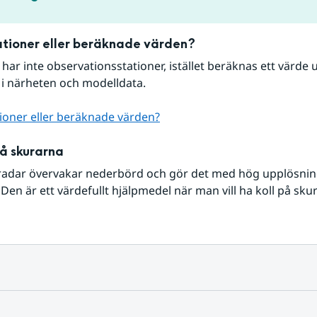
tioner eller beräknade värden?
r har inte observationsstationer, istället beräknas ett värde u
 i närheten och modelldata.
ioner eller beräknade värden?
på skurarna
radar övervakar nederbörd och gör det med hög upplösning 
Den är ett värdefullt hjälpmedel när man vill ha koll på sku