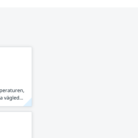
peraturen,
 vägled...