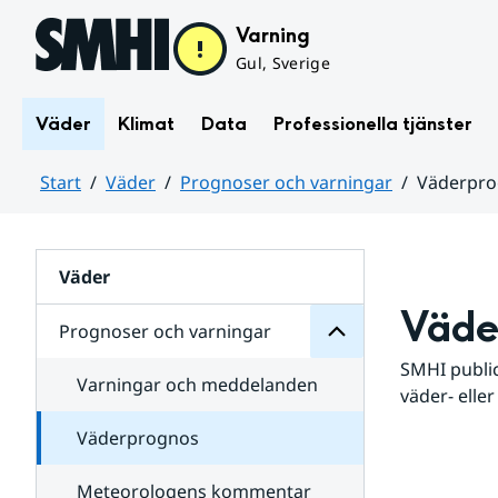
Hoppa till sidans innehåll
Varning
Gul, Sverige
Väder
Klimat
Data
Professionella tjänster
Start
Väder
Prognoser och varningar
Väderpr
varningar
och
Huvudinnehåll
Prognoser
för
Undersidor
Väder
Väde
Prognoser och varningar
SMHI public
Varningar och meddelanden
väder- eller
Väderprognos
Meteorologens kommentar