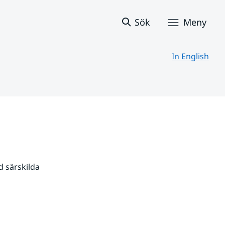
Sök
Meny
In English
 särskilda 