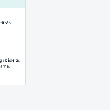
tifrån 
i både tid 
rarna.