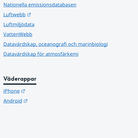
Nationella emissionsdatabasen
Länk till annan webbplats.
Luftwebb
Luftmiljödata
VattenWebb
Datavärdskap, oceanografi och marinbiologi
Datavärdskap för atmosfärkemi
Väderappar
Länk till annan webbplats.
iPhone
Länk till annan webbplats.
Android