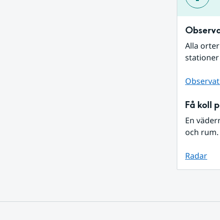
Observa
Alla orte
stationer
Observat
Få koll 
En väder
och rum. 
Radar