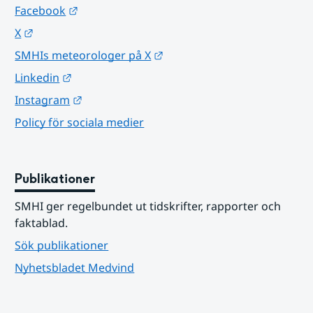
Länk till annan webbplats.
Facebook
Länk till annan webbplats.
X
Länk till annan webbplats.
SMHIs meteorologer på X
Länk till annan webbplats.
Linkedin
Länk till annan webbplats.
Instagram
Policy för sociala medier
Publikationer
SMHI ger regelbundet ut tidskrifter, rapporter och 
faktablad.
Sök publikationer
Nyhetsbladet Medvind