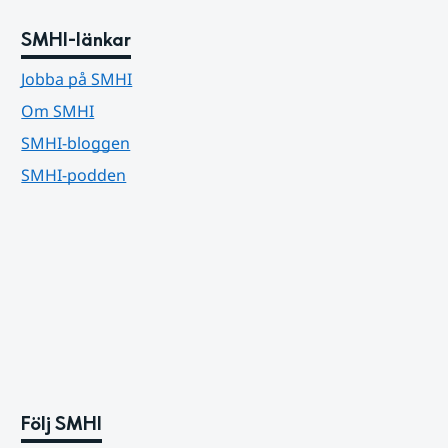
SMHI-länkar
Jobba på SMHI
Om SMHI
SMHI-bloggen
SMHI-podden
Följ SMHI