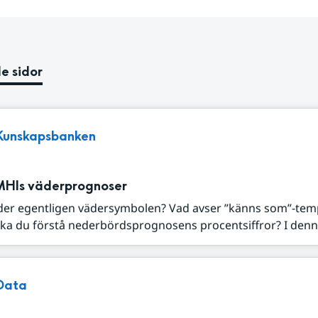
e sidor
Kunskapsbanken
MHIs väderprognoser
der egentligen vädersymbolen? Vad avser ”känns som”-tem
ka du förstå nederbördsprognosens procentsiffror? I denna
Data