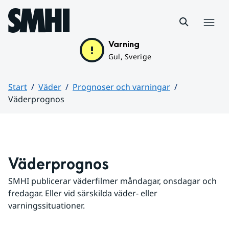
Hoppa till sidans innehåll
Meny
Varning
Gul, Sverige
Start
Väder
Prognoser och varningar
Väderprognos
Huvudinnehåll
Väderprognos
SMHI publicerar väderfilmer måndagar, onsdagar och 
fredagar. Eller vid särskilda väder- eller 
varningssituationer.