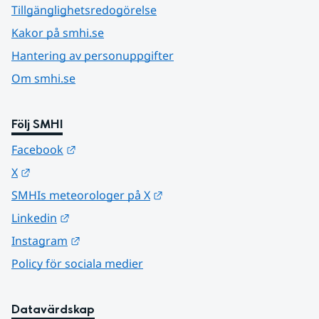
Tillgänglighetsredogörelse
Kakor på smhi.se
Hantering av personuppgifter
Om smhi.se
Följ SMHI
Länk till annan webbplats.
Facebook
Länk till annan webbplats.
X
Länk till annan webbplats.
SMHIs meteorologer på X
Länk till annan webbplats.
Linkedin
Länk till annan webbplats.
Instagram
Policy för sociala medier
Datavärdskap