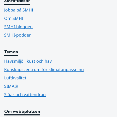
SMHI-länkar
Jobba på SMHI
Om SMHI
SMHI-bloggen
SMHI-podden
Teman
Havsmiljö i kust och hav
Kunskapscentrum för klimatanpassning
Luftkvalitet
SIMAIR
Sjöar och vattendrag
Om webbplatsen