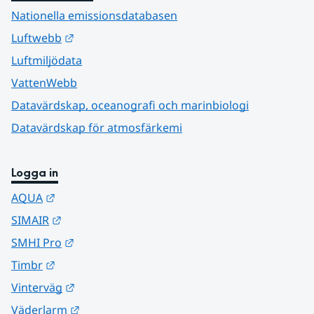
Nationella emissionsdatabasen
Länk till annan webbplats.
Luftwebb
Luftmiljödata
VattenWebb
Datavärdskap, oceanografi och marinbiologi
Datavärdskap för atmosfärkemi
Logga in
Länk till annan webbplats.
AQUA
Länk till annan webbplats.
SIMAIR
Länk till annan webbplats.
SMHI Pro
Länk till annan webbplats.
Timbr
Länk till annan webbplats.
Vinterväg
Länk till annan webbplats.
Väderlarm