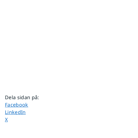
Dela sidan på
:
Dela sidan på
Facebook
Dela sidan på
LinkedIn
Dela sidan på
X