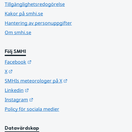
Tillgänglighetsredogörelse
Kakor på smhi.se
Hantering av personuppgifter
Om smhi.se
Följ SMHI
Länk till annan webbplats.
Facebook
Länk till annan webbplats.
X
Länk till annan webbplats.
SMHIs meteorologer på X
Länk till annan webbplats.
Linkedin
Länk till annan webbplats.
Instagram
Policy för sociala medier
Datavärdskap