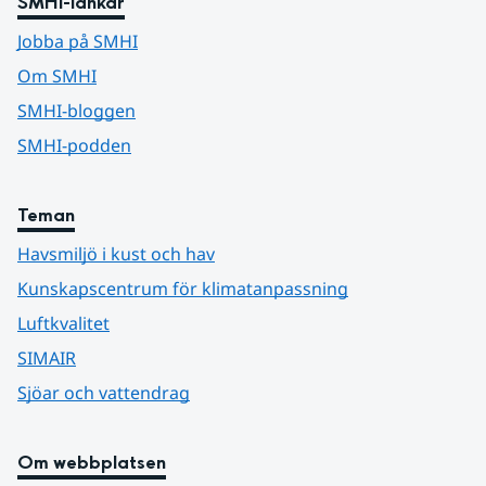
SMHI-länkar
Jobba på SMHI
Om SMHI
SMHI-bloggen
SMHI-podden
Teman
Havsmiljö i kust och hav
Kunskapscentrum för klimatanpassning
Luftkvalitet
SIMAIR
Sjöar och vattendrag
Om webbplatsen