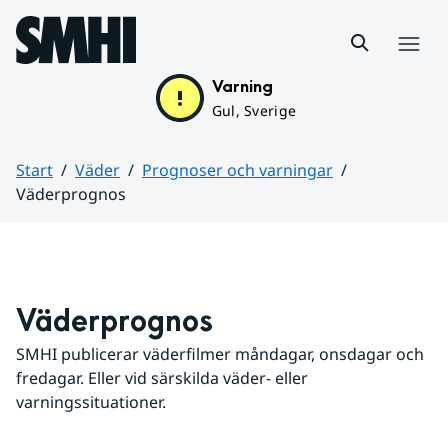
Hoppa till sidans innehåll
Meny
Varning
Gul, Sverige
Start
Väder
Prognoser och varningar
Väderprognos
Huvudinnehåll
Väderprognos
SMHI publicerar väderfilmer måndagar, onsdagar och 
fredagar. Eller vid särskilda väder- eller 
varningssituationer.