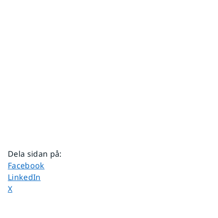
Dela sidan på
:
Dela sidan på
Facebook
Dela sidan på
LinkedIn
Dela sidan på
X