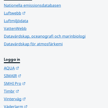
Nationella emissionsdatabasen
Länk till annan webbplats.
Luftwebb
Luftmiljödata
VattenWebb
Datavärdskap, oceanografi och marinbiologi
Datavärdskap för atmosfärkemi
Logga in
Länk till annan webbplats.
AQUA
Länk till annan webbplats.
SIMAIR
Länk till annan webbplats.
SMHI Pro
Länk till annan webbplats.
Timbr
Länk till annan webbplats.
Vinterväg
Länk till annan webbplats.
Väderlarm