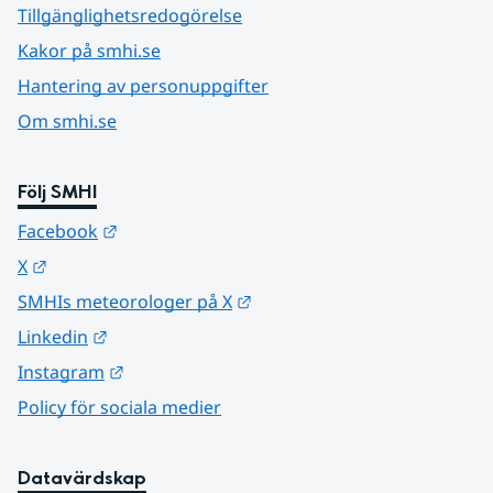
Tillgänglighetsredogörelse
Kakor på smhi.se
Hantering av personuppgifter
Om smhi.se
Följ SMHI
Länk till annan webbplats.
Facebook
Länk till annan webbplats.
X
Länk till annan webbplats.
SMHIs meteorologer på X
Länk till annan webbplats.
Linkedin
Länk till annan webbplats.
Instagram
Policy för sociala medier
Datavärdskap