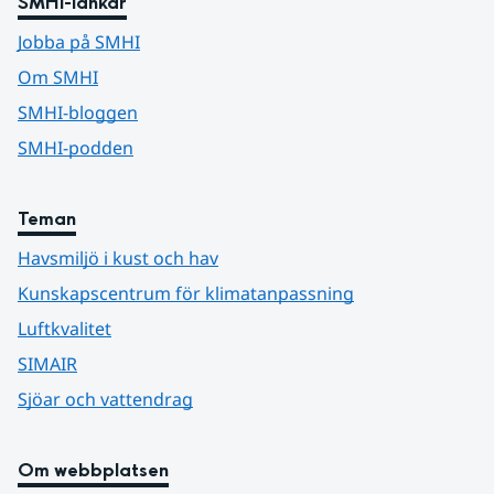
SMHI-länkar
Jobba på SMHI
Om SMHI
SMHI-bloggen
SMHI-podden
Teman
Havsmiljö i kust och hav
Kunskapscentrum för klimatanpassning
Luftkvalitet
SIMAIR
Sjöar och vattendrag
Om webbplatsen