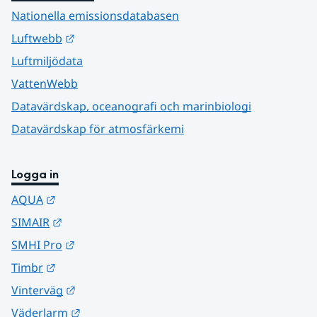
Nationella emissionsdatabasen
Länk till annan webbplats.
Luftwebb
Luftmiljödata
VattenWebb
Datavärdskap, oceanografi och marinbiologi
Datavärdskap för atmosfärkemi
Logga in
Länk till annan webbplats.
AQUA
Länk till annan webbplats.
SIMAIR
Länk till annan webbplats.
SMHI Pro
Länk till annan webbplats.
Timbr
Länk till annan webbplats.
Vinterväg
Länk till annan webbplats.
Väderlarm