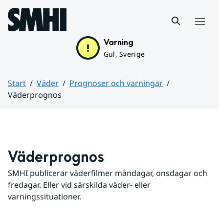
Hoppa till sidans innehåll
Meny
Varning
Gul, Sverige
Start
Väder
Prognoser och varningar
Väderprognos
Huvudinnehåll
Väderprognos
SMHI publicerar väderfilmer måndagar, onsdagar och 
fredagar. Eller vid särskilda väder- eller 
varningssituationer.