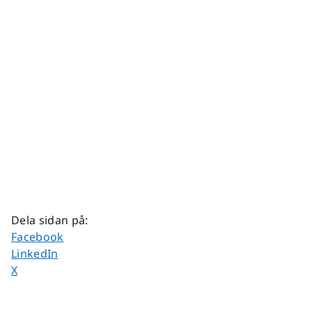
Dela sidan på
:
Dela sidan på
Facebook
Dela sidan på
LinkedIn
Dela sidan på
X