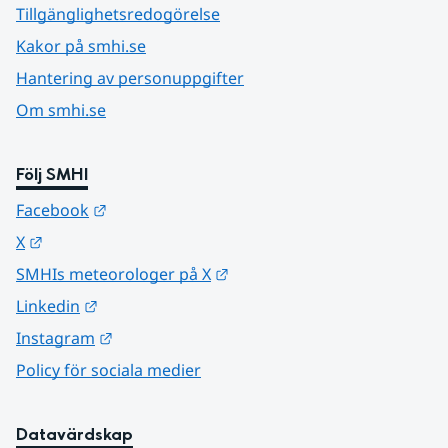
Tillgänglighetsredogörelse
Kakor på smhi.se
Hantering av personuppgifter
Om smhi.se
Följ SMHI
Länk till annan webbplats.
Facebook
Länk till annan webbplats.
X
Länk till annan webbplats.
SMHIs meteorologer på X
Länk till annan webbplats.
Linkedin
Länk till annan webbplats.
Instagram
Policy för sociala medier
Datavärdskap