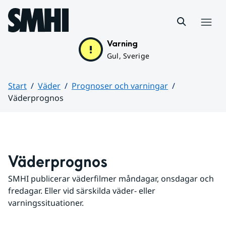
Hoppa till sidans innehåll
Meny
Varning
Gul, Sverige
Start
Väder
Prognoser och varningar
Väderprognos
Huvudinnehåll
Väderprognos
SMHI publicerar väderfilmer måndagar, onsdagar och 
fredagar. Eller vid särskilda väder- eller 
varningssituationer.