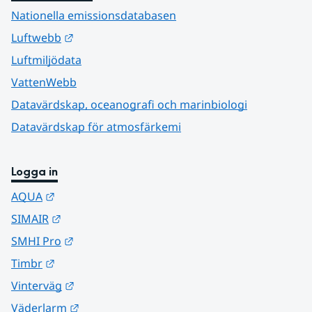
Nationella emissionsdatabasen
Länk till annan webbplats.
Luftwebb
Luftmiljödata
VattenWebb
Datavärdskap, oceanografi och marinbiologi
Datavärdskap för atmosfärkemi
Logga in
Länk till annan webbplats.
AQUA
Länk till annan webbplats.
SIMAIR
Länk till annan webbplats.
SMHI Pro
Länk till annan webbplats.
Timbr
Länk till annan webbplats.
Vinterväg
Länk till annan webbplats.
Väderlarm