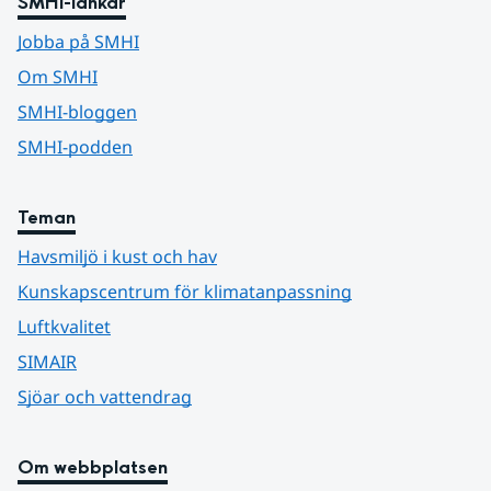
SMHI-länkar
Jobba på SMHI
Om SMHI
SMHI-bloggen
SMHI-podden
Teman
Havsmiljö i kust och hav
Kunskapscentrum för klimatanpassning
Luftkvalitet
SIMAIR
Sjöar och vattendrag
Om webbplatsen