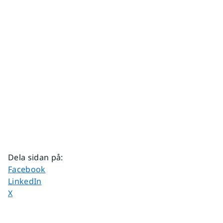
Dela sidan på
:
Dela sidan på
Facebook
Dela sidan på
LinkedIn
Dela sidan på
X