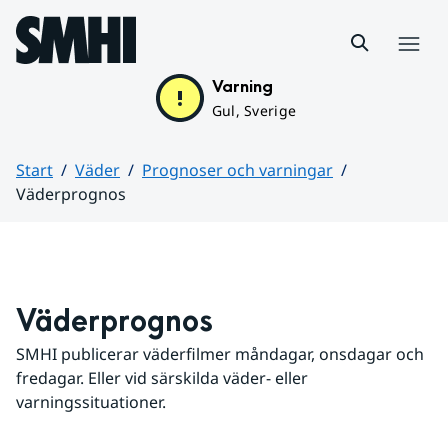
Hoppa till sidans innehåll
Meny
Varning
Gul, Sverige
Start
Väder
Prognoser och varningar
Väderprognos
Huvudinnehåll
Väderprognos
SMHI publicerar väderfilmer måndagar, onsdagar och 
fredagar. Eller vid särskilda väder- eller 
varningssituationer.