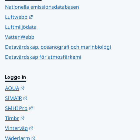
Nationella emissionsdatabasen
Länk till annan webbplats.
Luftwebb
Luftmiljödata
VattenWebb
Datavärdskap, oceanografi och marinbiologi
Datavärdskap för atmosfärkemi
Logga in
Länk till annan webbplats.
AQUA
Länk till annan webbplats.
SIMAIR
Länk till annan webbplats.
SMHI Pro
Länk till annan webbplats.
Timbr
Länk till annan webbplats.
Vinterväg
Länk till annan webbplats.
Väderlarm