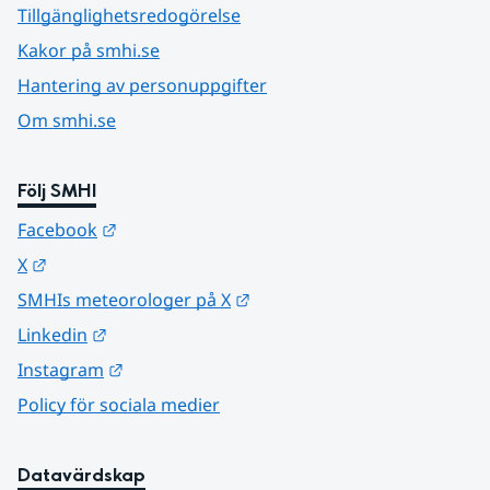
Tillgänglighetsredogörelse
Kakor på smhi.se
Hantering av personuppgifter
Om smhi.se
Följ SMHI
Länk till annan webbplats.
Facebook
Länk till annan webbplats.
X
Länk till annan webbplats.
SMHIs meteorologer på X
Länk till annan webbplats.
Linkedin
Länk till annan webbplats.
Instagram
Policy för sociala medier
Datavärdskap