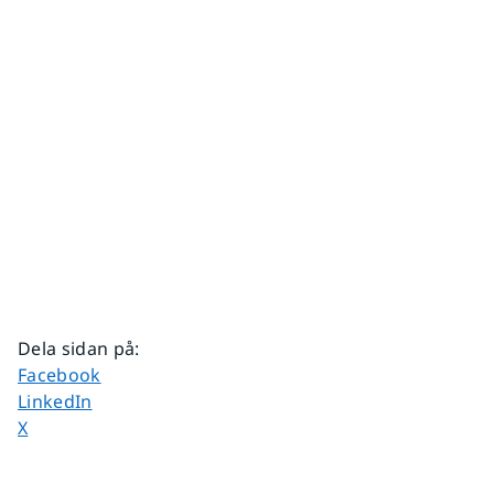
Dela sidan på
:
Dela sidan på
Facebook
Dela sidan på
LinkedIn
Dela sidan på
X