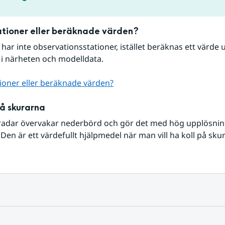
tioner eller beräknade värden?
r har inte observationsstationer, istället beräknas ett värde u
 i närheten och modelldata.
ioner eller beräknade värden?
på skurarna
radar övervakar nederbörd och gör det med hög upplösning 
Den är ett värdefullt hjälpmedel när man vill ha koll på sku