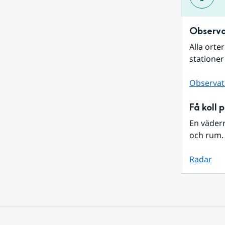
Observa
Alla orte
stationer
Observat
Få koll 
En väder
och rum. 
Radar