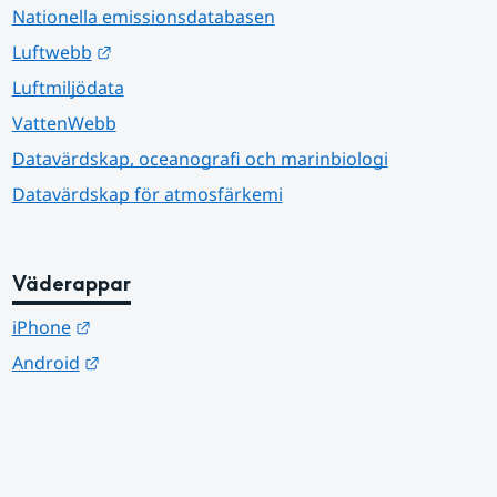
Nationella emissionsdatabasen
Länk till annan webbplats.
Luftwebb
Luftmiljödata
VattenWebb
Datavärdskap, oceanografi och marinbiologi
Datavärdskap för atmosfärkemi
Väderappar
Länk till annan webbplats.
iPhone
Länk till annan webbplats.
Android