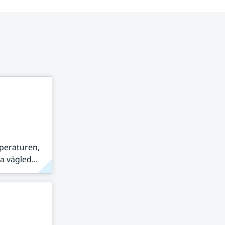
peraturen,
 vägled...