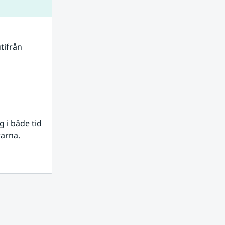
tifrån 
i både tid 
rarna.