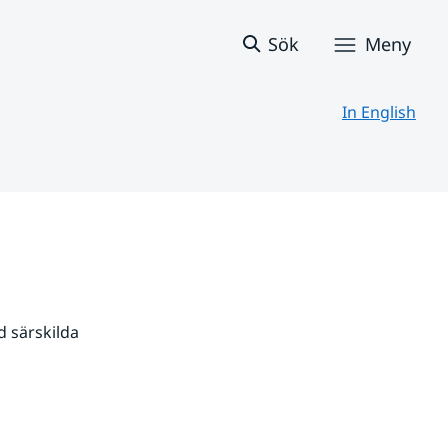
Sök
Meny
In English
 särskilda 