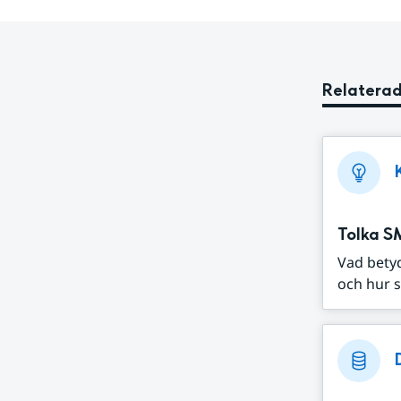
Relaterad
Tolka S
Vad bety
och hur s