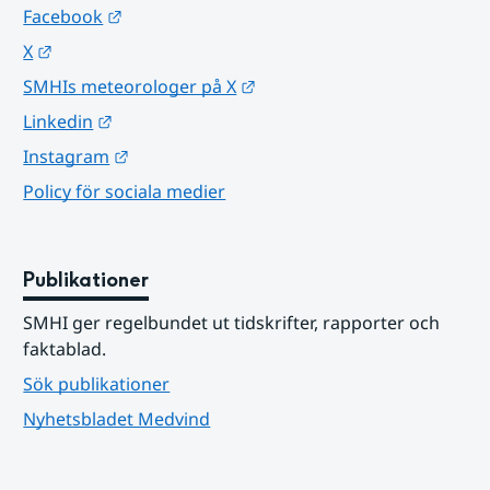
Länk till annan webbplats.
Facebook
Länk till annan webbplats.
X
Länk till annan webbplats.
SMHIs meteorologer på X
Länk till annan webbplats.
Linkedin
Länk till annan webbplats.
Instagram
Policy för sociala medier
Publikationer
SMHI ger regelbundet ut tidskrifter, rapporter och 
faktablad.
Sök publikationer
Nyhetsbladet Medvind