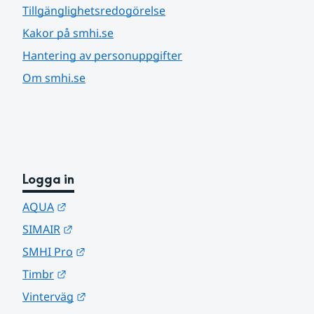
Tillgänglighetsredogörelse
Kakor på smhi.se
Hantering av personuppgifter
Om smhi.se
Logga in
Länk till annan webbplats.
AQUA
Länk till annan webbplats.
SIMAIR
Länk till annan webbplats.
SMHI Pro
Länk till annan webbplats.
Timbr
Länk till annan webbplats.
Vinterväg