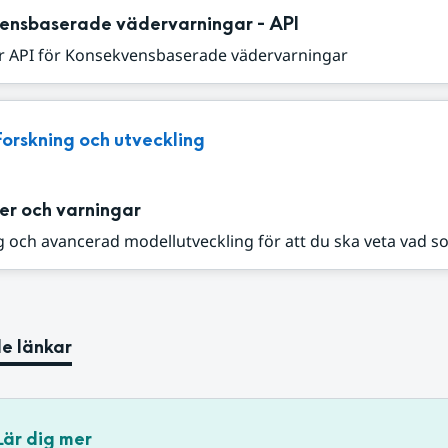
ensbaserade vädervarningar - API
r API för Konsekvensbaserade vädervarningar
Forskning och utveckling
er och varningar
 och avancerad modellutveckling för att du ska veta vad s
e länkar
Lär dig mer