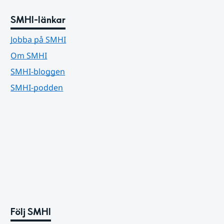
SMHI-länkar
Jobba på SMHI
Om SMHI
SMHI-bloggen
SMHI-podden
Följ SMHI