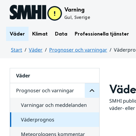
Hoppa till sidans innehåll
Varning
Gul, Sverige
Väder
Klimat
Data
Professionella tjänster
Start
Väder
Prognoser och varningar
Väderpr
varningar
och
Huvudinnehåll
Prognoser
för
Undersidor
Väder
Väde
Prognoser och varningar
SMHI public
Varningar och meddelanden
väder- eller
Väderprognos
Meteorologens kommentar