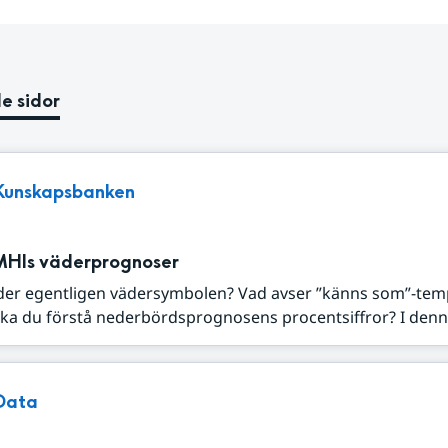
e sidor
Kunskapsbanken
MHIs väderprognoser
der egentligen vädersymbolen? Vad avser ”känns som”-tem
ka du förstå nederbördsprognosens procentsiffror? I denna
Data