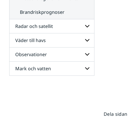
Brandriskprognoser
Radar och satellit
Väder till havs
Undersidor
för
Radar
Observationer
Undersidor
och
för
satellit
Väder
Mark och vatten
Undersidor
till
för
havs
Observationer
Undersidor
för
Mark
och
vatten
Dela sidan