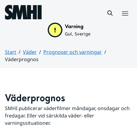
Hoppa till sidans innehåll
Meny
Varning
Gul, Sverige
Start
Väder
Prognoser och varningar
Väderprognos
Huvudinnehåll
Väderprognos
SMHI publicerar väderfilmer måndagar, onsdagar och 
fredagar. Eller vid särskilda väder- eller 
varningssituationer.