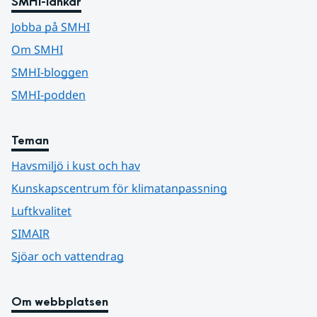
SMHI-länkar
Jobba på SMHI
Om SMHI
SMHI-bloggen
SMHI-podden
Teman
Havsmiljö i kust och hav
Kunskapscentrum för klimatanpassning
Luftkvalitet
SIMAIR
Sjöar och vattendrag
Om webbplatsen