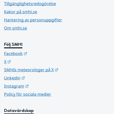
Tillgänglighetsredogörelse
Kakor på smhi.se
Hantering av personuppgifter
Om smhi.se
Följ SMHI
Länk till annan webbplats.
Facebook
Länk till annan webbplats.
X
Länk till annan webbplats.
SMHIs meteorologer på X
Länk till annan webbplats.
Linkedin
Länk till annan webbplats.
Instagram
Policy för sociala medier
Datavärdskap