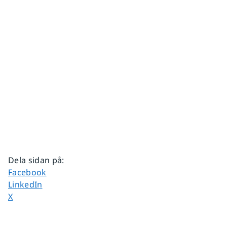
Dela sidan på
:
Dela sidan på
Facebook
Dela sidan på
LinkedIn
Dela sidan på
X