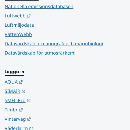
Nationella emissionsdatabasen
Länk till annan webbplats.
Luftwebb
Luftmiljödata
VattenWebb
Datavärdskap, oceanografi och marinbiologi
Datavärdskap för atmosfärkemi
Logga in
Länk till annan webbplats.
AQUA
Länk till annan webbplats.
SIMAIR
Länk till annan webbplats.
SMHI Pro
Länk till annan webbplats.
Timbr
Länk till annan webbplats.
Vinterväg
Länk till annan webbplats.
Väderlarm