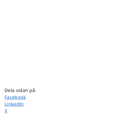
Dela sidan på
:
Dela sidan på
Facebook
Dela sidan på
LinkedIn
Dela sidan på
X