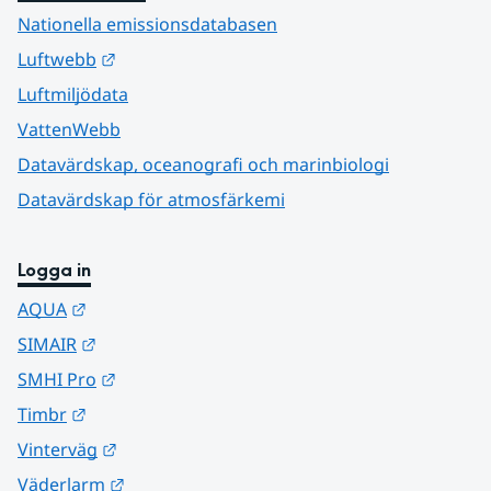
Nationella emissionsdatabasen
Länk till annan webbplats.
Luftwebb
Luftmiljödata
VattenWebb
Datavärdskap, oceanografi och marinbiologi
Datavärdskap för atmosfärkemi
Logga in
Länk till annan webbplats.
AQUA
Länk till annan webbplats.
SIMAIR
Länk till annan webbplats.
SMHI Pro
Länk till annan webbplats.
Timbr
Länk till annan webbplats.
Vinterväg
Länk till annan webbplats.
Väderlarm