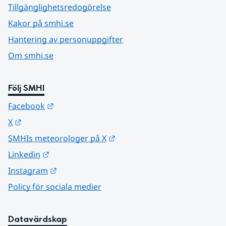
Tillgänglighetsredogörelse
Kakor på smhi.se
Hantering av personuppgifter
Om smhi.se
Följ SMHI
Länk till annan webbplats.
Facebook
Länk till annan webbplats.
X
Länk till annan webbplats.
SMHIs meteorologer på X
Länk till annan webbplats.
Linkedin
Länk till annan webbplats.
Instagram
Policy för sociala medier
Datavärdskap