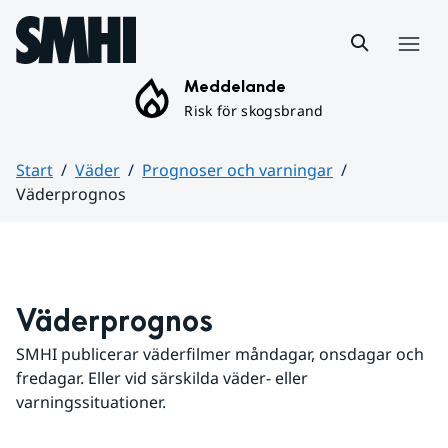
Hoppa till sidans innehåll
Meny
Meddelande
Risk för skogsbrand
Start
Väder
Prognoser och varningar
Väderprognos
Huvudinnehåll
Väderprognos
SMHI publicerar väderfilmer måndagar, onsdagar och 
fredagar. Eller vid särskilda väder- eller 
varningssituationer.