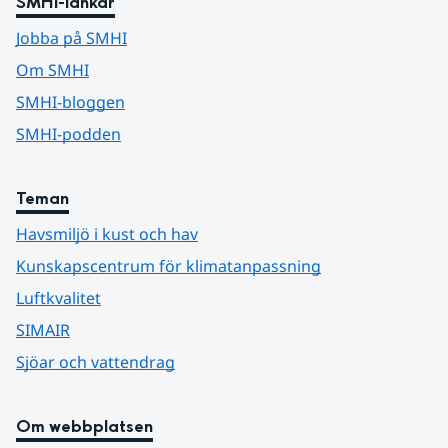
SMHI-länkar
Jobba på SMHI
Om SMHI
SMHI-bloggen
SMHI-podden
Teman
Havsmiljö i kust och hav
Kunskapscentrum för klimatanpassning
Luftkvalitet
SIMAIR
Sjöar och vattendrag
Om webbplatsen