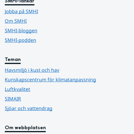
SMHI-länkar
Jobba på SMHI
Om SMHI
SMHI-bloggen
SMHI-podden
Teman
Havsmiljö i kust och hav
Kunskapscentrum för klimatanpassning
Luftkvalitet
SIMAIR
Sjöar och vattendrag
Om webbplatsen