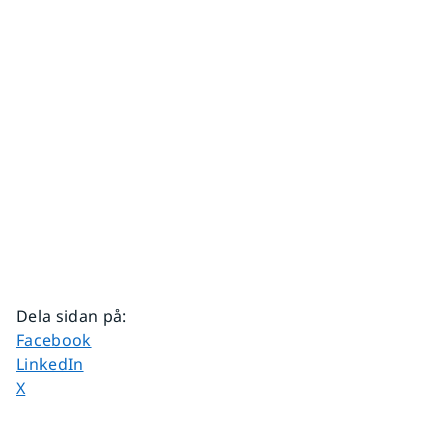
Dela sidan på
:
Dela sidan på
Facebook
Dela sidan på
LinkedIn
Dela sidan på
X