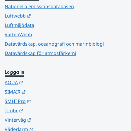
Nationella emissionsdatabasen
Länk till annan webbplats.
Luftwebb
Luftmiljödata
VattenWebb
Datavärdskap, oceanografi och marinbiologi
Datavärdskap för atmosfärkemi
Logga in
Länk till annan webbplats.
AQUA
Länk till annan webbplats.
SIMAIR
Länk till annan webbplats.
SMHI Pro
Länk till annan webbplats.
Timbr
Länk till annan webbplats.
Vinterväg
Länk till annan webbplats.
Väderlarm