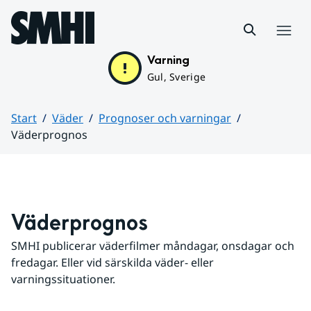
Hoppa till sidans innehåll
Meny
Varning
Gul, Sverige
Start
Väder
Prognoser och varningar
Väderprognos
Huvudinnehåll
Väderprognos
SMHI publicerar väderfilmer måndagar, onsdagar och 
fredagar. Eller vid särskilda väder- eller 
varningssituationer.