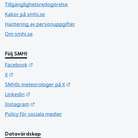
Tillgänglighetsredogörelse
Kakor på smhi.se
Hantering av personuppgifter
Om smhi.se
Följ SMHI
Länk till annan webbplats.
Facebook
Länk till annan webbplats.
X
Länk till annan webbplats.
SMHIs meteorologer på X
Länk till annan webbplats.
Linkedin
Länk till annan webbplats.
Instagram
Policy för sociala medier
Datavärdskap