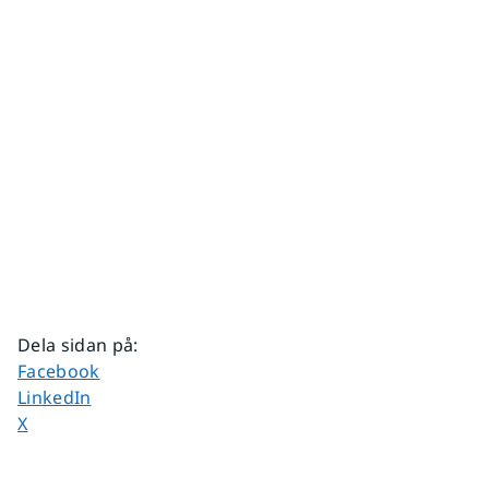
Dela sidan på
:
Dela sidan på
Facebook
Dela sidan på
LinkedIn
Dela sidan på
X