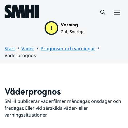
Hoppa till sidans innehåll
Meny
Varning
Gul, Sverige
Start
Väder
Prognoser och varningar
Väderprognos
Huvudinnehåll
Väderprognos
SMHI publicerar väderfilmer måndagar, onsdagar och 
fredagar. Eller vid särskilda väder- eller 
varningssituationer.