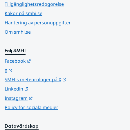
Tillgänglighetsredogörelse
Kakor på smhi.se
Hantering av personuppgifter
Om smhi.se
Följ SMHI
Länk till annan webbplats.
Facebook
Länk till annan webbplats.
X
Länk till annan webbplats.
SMHIs meteorologer på X
Länk till annan webbplats.
Linkedin
Länk till annan webbplats.
Instagram
Policy för sociala medier
Datavärdskap