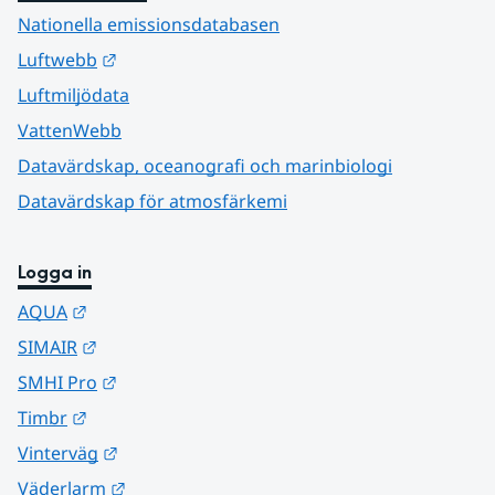
Nationella emissionsdatabasen
Länk till annan webbplats.
Luftwebb
Luftmiljödata
VattenWebb
Datavärdskap, oceanografi och marinbiologi
Datavärdskap för atmosfärkemi
Logga in
Länk till annan webbplats.
AQUA
Länk till annan webbplats.
SIMAIR
Länk till annan webbplats.
SMHI Pro
Länk till annan webbplats.
Timbr
Länk till annan webbplats.
Vinterväg
Länk till annan webbplats.
Väderlarm