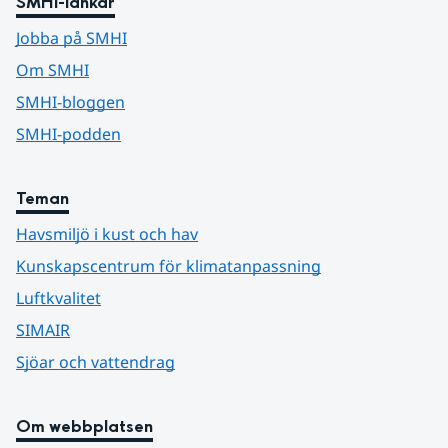
SMHI-länkar
Jobba på SMHI
Om SMHI
SMHI-bloggen
SMHI-podden
Teman
Havsmiljö i kust och hav
Kunskapscentrum för klimatanpassning
Luftkvalitet
SIMAIR
Sjöar och vattendrag
Om webbplatsen