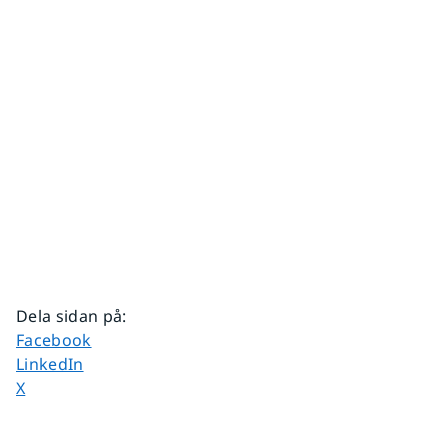
Dela sidan på
:
Dela sidan på
Facebook
Dela sidan på
LinkedIn
Dela sidan på
X