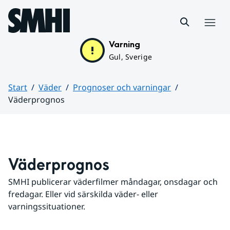
Hoppa till sidans innehåll
Meny
Varning
Gul, Sverige
Start
Väder
Prognoser och varningar
Väderprognos
Huvudinnehåll
Väderprognos
SMHI publicerar väderfilmer måndagar, onsdagar och 
fredagar. Eller vid särskilda väder- eller 
varningssituationer.