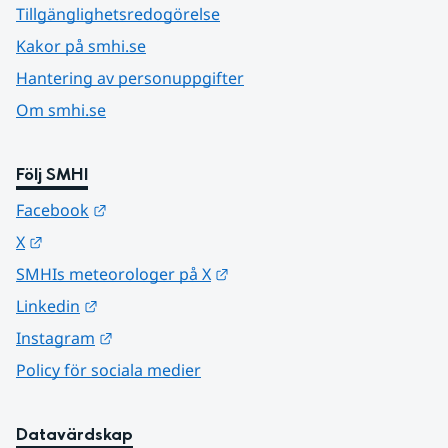
Tillgänglighetsredogörelse
Kakor på smhi.se
Hantering av personuppgifter
Om smhi.se
Följ SMHI
Länk till annan webbplats.
Facebook
Länk till annan webbplats.
X
Länk till annan webbplats.
SMHIs meteorologer på X
Länk till annan webbplats.
Linkedin
Länk till annan webbplats.
Instagram
Policy för sociala medier
Datavärdskap