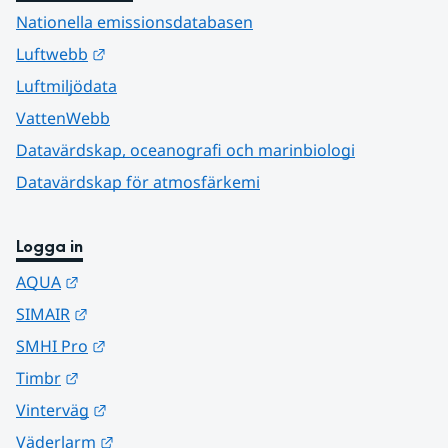
Nationella emissionsdatabasen
Länk till annan webbplats.
Luftwebb
Luftmiljödata
VattenWebb
Datavärdskap, oceanografi och marinbiologi
Datavärdskap för atmosfärkemi
Logga in
Länk till annan webbplats.
AQUA
Länk till annan webbplats.
SIMAIR
Länk till annan webbplats.
SMHI Pro
Länk till annan webbplats.
Timbr
Länk till annan webbplats.
Vinterväg
Länk till annan webbplats.
Väderlarm