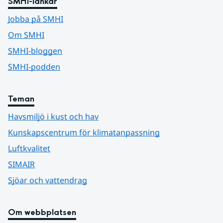
SMHI-länkar
Jobba på SMHI
Om SMHI
SMHI-bloggen
SMHI-podden
Teman
Havsmiljö i kust och hav
Kunskapscentrum för klimatanpassning
Luftkvalitet
SIMAIR
Sjöar och vattendrag
Om webbplatsen