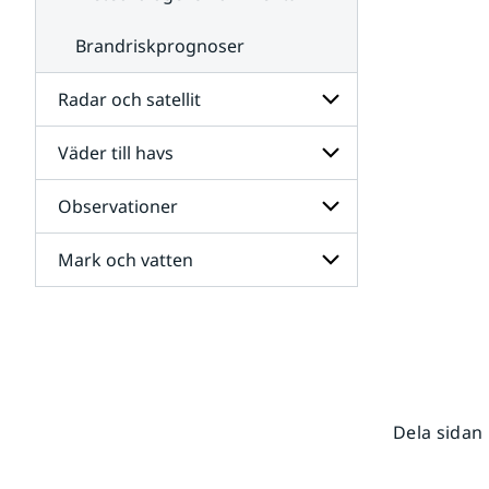
Brandriskprognoser
Radar och satellit
Väder till havs
Undersidor
för
Radar
Observationer
Undersidor
och
för
satellit
Väder
Mark och vatten
Undersidor
till
för
havs
Observationer
Undersidor
för
Mark
och
vatten
Dela sidan