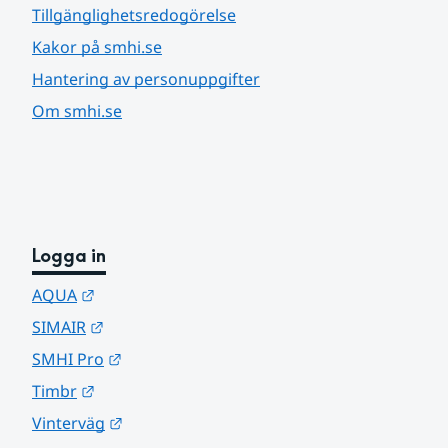
Tillgänglighetsredogörelse
Kakor på smhi.se
Hantering av personuppgifter
Om smhi.se
Logga in
Länk till annan webbplats.
AQUA
Länk till annan webbplats.
SIMAIR
Länk till annan webbplats.
SMHI Pro
Länk till annan webbplats.
Timbr
Länk till annan webbplats.
Vinterväg