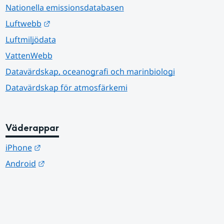
Nationella emissionsdatabasen
Länk till annan webbplats.
Luftwebb
Luftmiljödata
VattenWebb
Datavärdskap, oceanografi och marinbiologi
Datavärdskap för atmosfärkemi
Väderappar
Länk till annan webbplats.
iPhone
Länk till annan webbplats.
Android