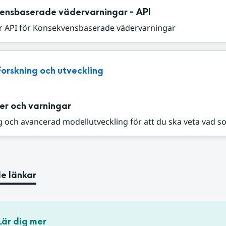
ensbaserade vädervarningar - API
r API för Konsekvensbaserade vädervarningar
Forskning och utveckling
er och varningar
 och avancerad modellutveckling för att du ska veta vad s
e länkar
Lär dig mer