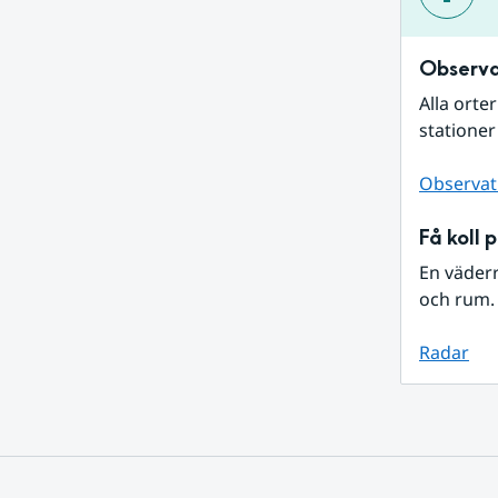
Observa
Alla orte
stationer
Observat
Få koll 
En väder
och rum. 
Radar