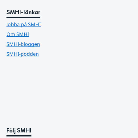
SMHI-länkar
Jobba på SMHI
Om SMHI
SMHI-bloggen
SMHI-podden
Följ SMHI