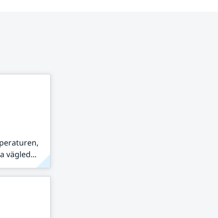
peraturen,
 vägled...