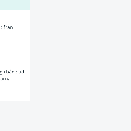
tifrån 
i både tid 
rarna.