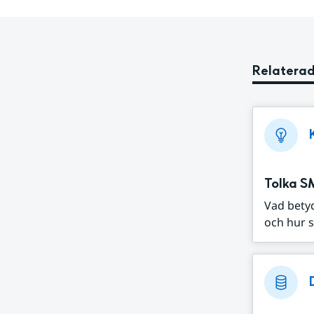
Relaterad
Tolka S
Vad bety
och hur s