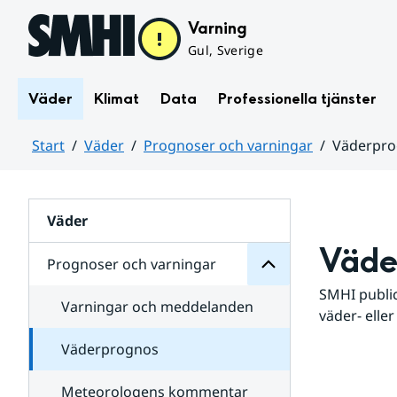
Hoppa till sidans innehåll
Varning
Gul, Sverige
Väder
Klimat
Data
Professionella tjänster
Start
Väder
Prognoser och varningar
Väderpr
varningar
och
Huvudinnehåll
Prognoser
för
Undersidor
Väder
Väde
Prognoser och varningar
SMHI public
Varningar och meddelanden
väder- eller
Väderprognos
Meteorologens kommentar