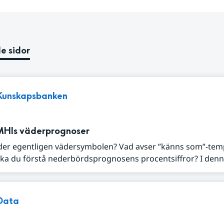
e sidor
Kunskapsbanken
MHIs väderprognoser
der egentligen vädersymbolen? Vad avser ”känns som”-tem
ka du förstå nederbördsprognosens procentsiffror? I denna
Data