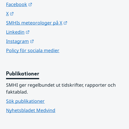
Länk till annan webbplats.
Facebook
Länk till annan webbplats.
X
Länk till annan webbplats.
SMHIs meteorologer på X
Länk till annan webbplats.
Linkedin
Länk till annan webbplats.
Instagram
Policy för sociala medier
Publikationer
SMHI ger regelbundet ut tidskrifter, rapporter och 
faktablad.
Sök publikationer
Nyhetsbladet Medvind