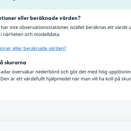
tioner eller beräknade värden?
r har inte observationsstationer, istället beräknas ett värde u
 i närheten och modelldata.
ioner eller beräknade värden?
på skurarna
radar övervakar nederbörd och gör det med hög upplösning 
Den är ett värdefullt hjälpmedel när man vill ha koll på sku