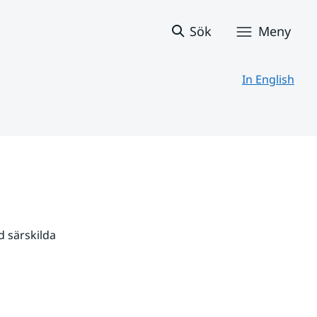
Sök
Meny
In English
 särskilda 