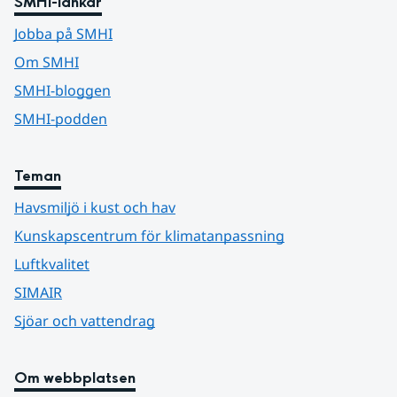
SMHI-länkar
Jobba på SMHI
Om SMHI
SMHI-bloggen
SMHI-podden
Teman
Havsmiljö i kust och hav
Kunskapscentrum för klimatanpassning
Luftkvalitet
SIMAIR
Sjöar och vattendrag
Om webbplatsen