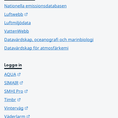
Nationella emissionsdatabasen
Länk till annan webbplats.
Luftwebb
Luftmiljödata
VattenWebb
Datavärdskap, oceanografi och marinbiologi
Datavärdskap för atmosfärkemi
Logga in
Länk till annan webbplats.
AQUA
Länk till annan webbplats.
SIMAIR
Länk till annan webbplats.
SMHI Pro
Länk till annan webbplats.
Timbr
Länk till annan webbplats.
Vinterväg
Länk till annan webbplats.
Väderlarm