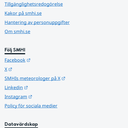
Tillgänglighetsredogörelse
Kakor på smhi.se
Hantering av personuppgifter
Om smhi.se
Följ SMHI
Länk till annan webbplats.
Facebook
Länk till annan webbplats.
X
Länk till annan webbplats.
SMHIs meteorologer på X
Länk till annan webbplats.
Linkedin
Länk till annan webbplats.
Instagram
Policy för sociala medier
Datavärdskap