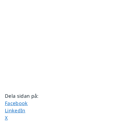
Dela sidan på
:
Dela sidan på
Facebook
Dela sidan på
LinkedIn
Dela sidan på
X