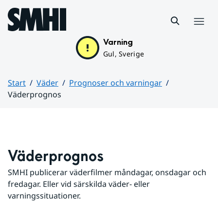
Hoppa till sidans innehåll
Meny
Varning
Gul, Sverige
Start
Väder
Prognoser och varningar
Väderprognos
Huvudinnehåll
Väderprognos
SMHI publicerar väderfilmer måndagar, onsdagar och 
fredagar. Eller vid särskilda väder- eller 
varningssituationer.