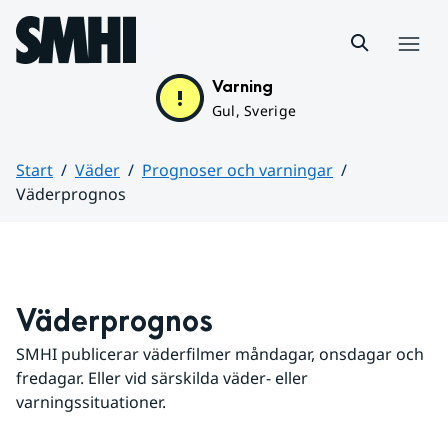
Hoppa till sidans innehåll
Meny
Varning
Gul, Sverige
Start
Väder
Prognoser och varningar
Väderprognos
Huvudinnehåll
Väderprognos
SMHI publicerar väderfilmer måndagar, onsdagar och 
fredagar. Eller vid särskilda väder- eller 
varningssituationer.