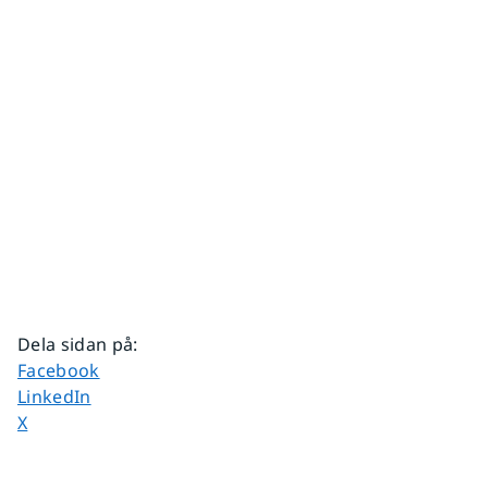
Dela sidan på
:
Dela sidan på
Facebook
Dela sidan på
LinkedIn
Dela sidan på
X