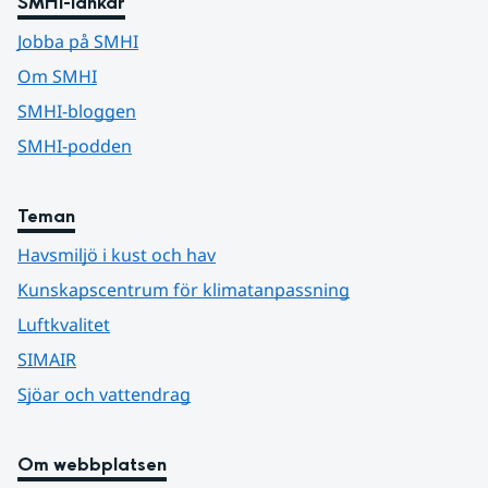
SMHI-länkar
Jobba på SMHI
Om SMHI
SMHI-bloggen
SMHI-podden
Teman
Havsmiljö i kust och hav
Kunskapscentrum för klimatanpassning
Luftkvalitet
SIMAIR
Sjöar och vattendrag
Om webbplatsen