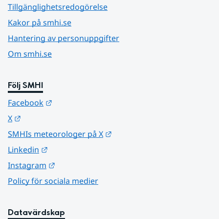
Tillgänglighetsredogörelse
Kakor på smhi.se
Hantering av personuppgifter
Om smhi.se
Följ SMHI
Länk till annan webbplats.
Facebook
Länk till annan webbplats.
X
Länk till annan webbplats.
SMHIs meteorologer på X
Länk till annan webbplats.
Linkedin
Länk till annan webbplats.
Instagram
Policy för sociala medier
Datavärdskap