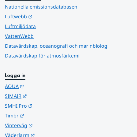
Nationella emissionsdatabasen
Länk till annan webbplats.
Luftwebb
Luftmiljödata
VattenWebb
Datavärdskap, oceanografi och marinbiologi
Datavärdskap för atmosfärkemi
Logga in
Länk till annan webbplats.
AQUA
Länk till annan webbplats.
SIMAIR
Länk till annan webbplats.
SMHI Pro
Länk till annan webbplats.
Timbr
Länk till annan webbplats.
Vinterväg
Länk till annan webbplats.
Väderlarm