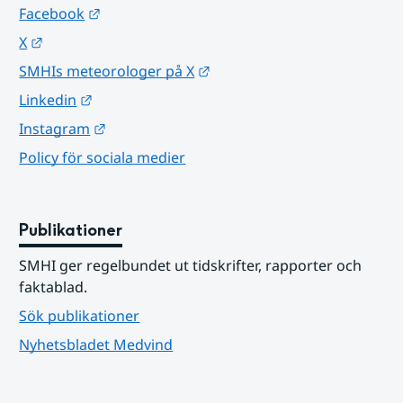
Länk till annan webbplats.
Facebook
Länk till annan webbplats.
X
Länk till annan webbplats.
SMHIs meteorologer på X
Länk till annan webbplats.
Linkedin
Länk till annan webbplats.
Instagram
Policy för sociala medier
Publikationer
SMHI ger regelbundet ut tidskrifter, rapporter och 
faktablad.
Sök publikationer
Nyhetsbladet Medvind