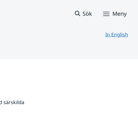
Sök
Meny
In English
 särskilda 