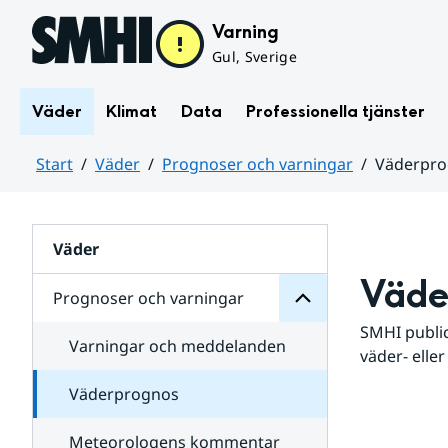
Hoppa till sidans innehåll
Varning
Gul, Sverige
Väder
Klimat
Data
Professionella tjänster
Start
Väder
Prognoser och varningar
Väderpr
varningar
och
Huvudinnehåll
Prognoser
för
Undersidor
Väder
Väde
Prognoser och varningar
SMHI public
Varningar och meddelanden
väder- eller
Väderprognos
Meteorologens kommentar