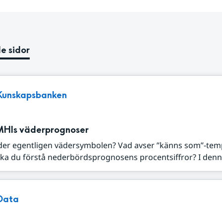
e sidor
Kunskapsbanken
MHIs väderprognoser
der egentligen vädersymbolen? Vad avser ”känns som”-tem
ka du förstå nederbördsprognosens procentsiffror? I denna
Data