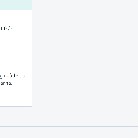
tifrån 
i både tid 
rarna.