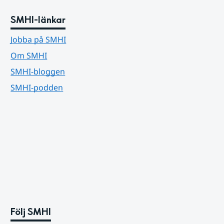
SMHI-länkar
Jobba på SMHI
Om SMHI
SMHI-bloggen
SMHI-podden
Följ SMHI