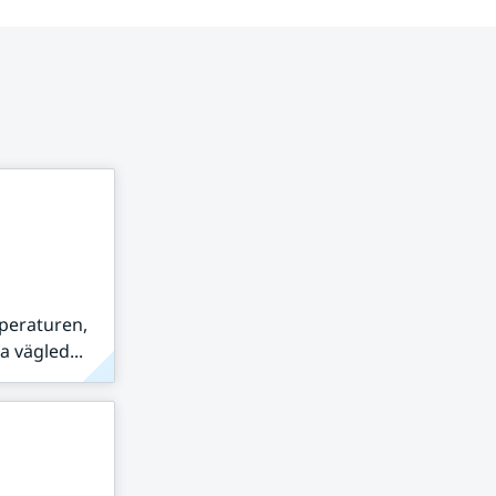
peraturen,
 vägled...