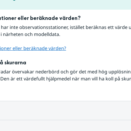
tioner eller beräknade värden?
r har inte observationsstationer, istället beräknas ett värde u
 i närheten och modelldata.
ioner eller beräknade värden?
på skurarna
radar övervakar nederbörd och gör det med hög upplösning 
Den är ett värdefullt hjälpmedel när man vill ha koll på sku