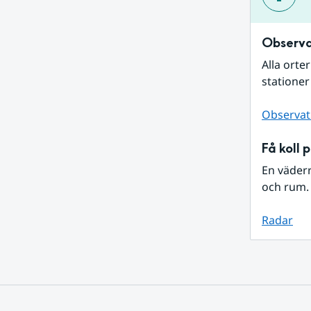
Observa
Alla orte
stationer
Observat
Få koll 
En väder
och rum. 
Radar