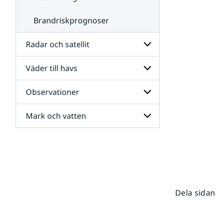
Brandriskprognoser
Radar och satellit
Väder till havs
Undersidor
för
Radar
Observationer
Undersidor
och
för
satellit
Väder
Mark och vatten
Undersidor
till
för
havs
Observationer
Undersidor
för
Mark
och
vatten
Dela sidan