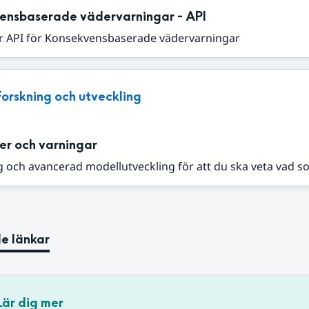
ensbaserade vädervarningar - API
r API för Konsekvensbaserade vädervarningar
Forskning och utveckling
er och varningar
 och avancerad modellutveckling för att du ska veta vad s
e länkar
Lär dig mer