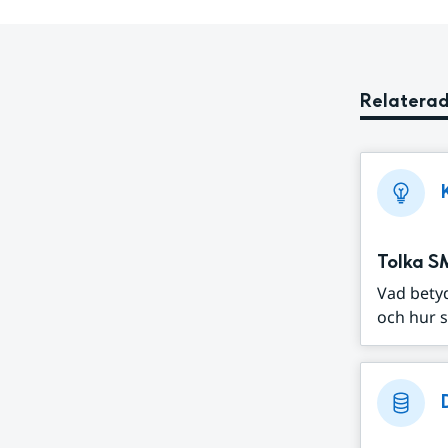
Relaterad
Tolka S
Vad bety
och hur s