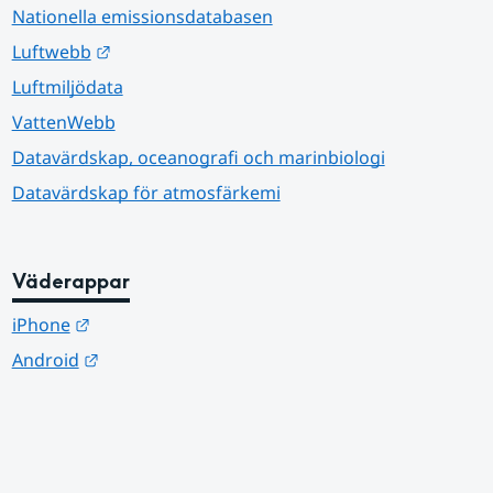
Nationella emissionsdatabasen
Länk till annan webbplats.
Luftwebb
Luftmiljödata
VattenWebb
Datavärdskap, oceanografi och marinbiologi
Datavärdskap för atmosfärkemi
Väderappar
Länk till annan webbplats.
iPhone
Länk till annan webbplats.
Android