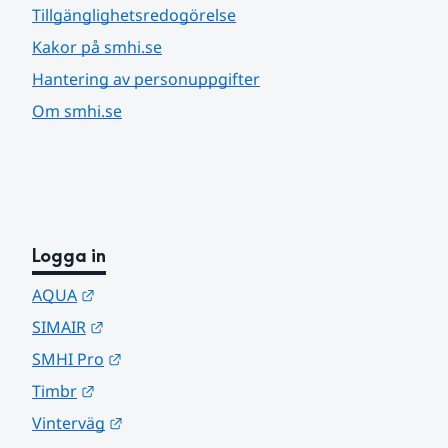
Tillgänglighetsredogörelse
Kakor på smhi.se
Hantering av personuppgifter
Om smhi.se
Logga in
Länk till annan webbplats.
AQUA
Länk till annan webbplats.
SIMAIR
Länk till annan webbplats.
SMHI Pro
Länk till annan webbplats.
Timbr
Länk till annan webbplats.
Vinterväg