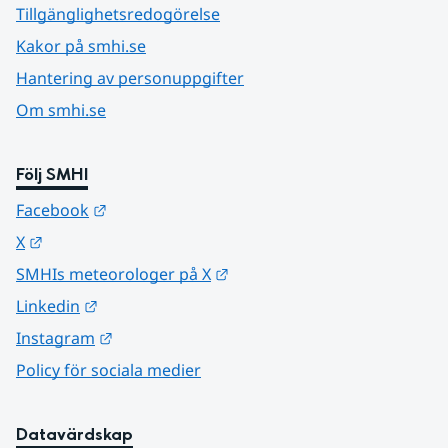
Tillgänglighetsredogörelse
Kakor på smhi.se
Hantering av personuppgifter
Om smhi.se
Följ SMHI
Länk till annan webbplats.
Facebook
Länk till annan webbplats.
X
Länk till annan webbplats.
SMHIs meteorologer på X
Länk till annan webbplats.
Linkedin
Länk till annan webbplats.
Instagram
Policy för sociala medier
Datavärdskap