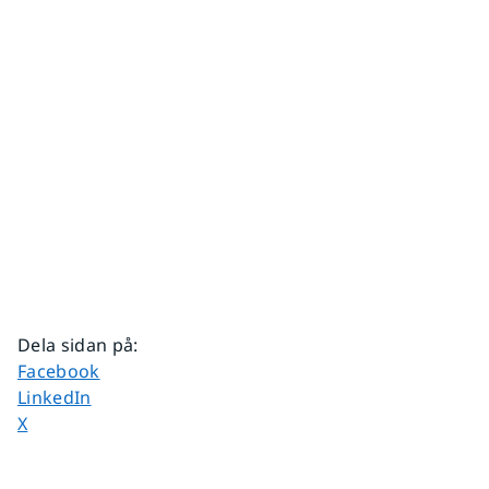
Dela sidan på
:
Dela sidan på
Facebook
Dela sidan på
LinkedIn
Dela sidan på
X