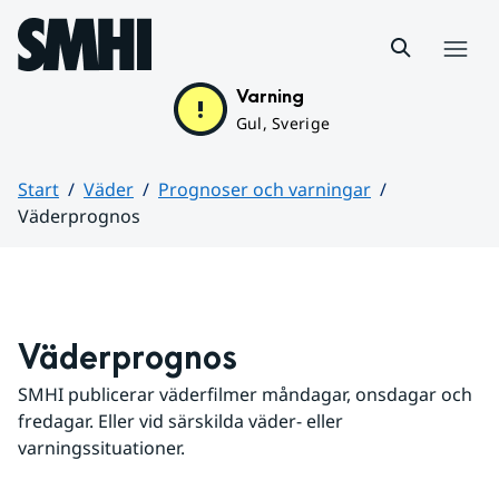
Hoppa till sidans innehåll
Meny
Varning
Gul, Sverige
Start
Väder
Prognoser och varningar
Väderprognos
Huvudinnehåll
Väderprognos
SMHI publicerar väderfilmer måndagar, onsdagar och 
fredagar. Eller vid särskilda väder- eller 
varningssituationer.