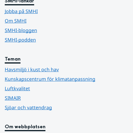
SMHI-länkar
Jobba på SMHI
Om SMHI
SMHI-bloggen
SMHI-podden
Teman
Havsmiljö i kust och hav
Kunskapscentrum för klimatanpassning
Luftkvalitet
SIMAIR
Sjöar och vattendrag
Om webbplatsen