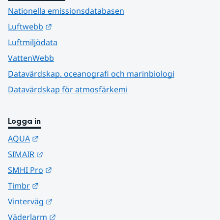
Nationella emissionsdatabasen
Länk till annan webbplats.
Luftwebb
Luftmiljödata
VattenWebb
Datavärdskap, oceanografi och marinbiologi
Datavärdskap för atmosfärkemi
Logga in
Länk till annan webbplats.
AQUA
Länk till annan webbplats.
SIMAIR
Länk till annan webbplats.
SMHI Pro
Länk till annan webbplats.
Timbr
Länk till annan webbplats.
Vinterväg
Länk till annan webbplats.
Väderlarm