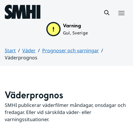
Hoppa till sidans innehåll
Meny
Varning
Gul, Sverige
Start
Väder
Prognoser och varningar
Väderprognos
Huvudinnehåll
Väderprognos
SMHI publicerar väderfilmer måndagar, onsdagar och 
fredagar. Eller vid särskilda väder- eller 
varningssituationer.