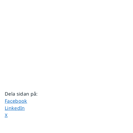
Dela sidan på
:
Dela sidan på
Facebook
Dela sidan på
LinkedIn
Dela sidan på
X