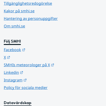
Tillgänglighetsredogörelse
Kakor på smhi.se
Hantering av personuppgifter
Om smhi.se
Följ SMHI
Länk till annan webbplats.
Facebook
Länk till annan webbplats.
X
Länk till annan webbplats.
SMHIs meteorologer på X
Länk till annan webbplats.
Linkedin
Länk till annan webbplats.
Instagram
Policy för sociala medier
Datavärdskap