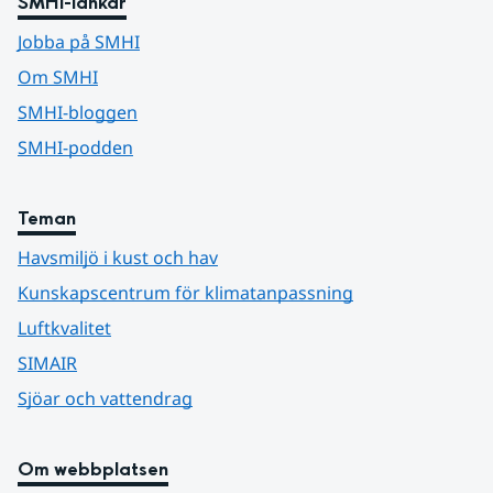
SMHI-länkar
Jobba på SMHI
Om SMHI
SMHI-bloggen
SMHI-podden
Teman
Havsmiljö i kust och hav
Kunskapscentrum för klimatanpassning
Luftkvalitet
SIMAIR
Sjöar och vattendrag
Om webbplatsen