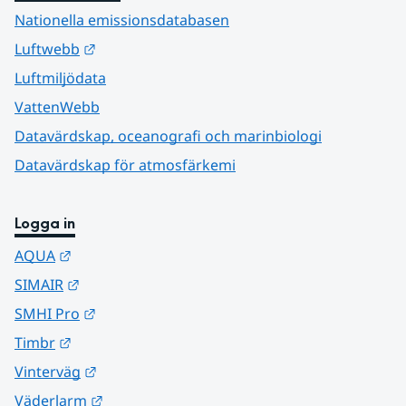
Nationella emissionsdatabasen
Länk till annan webbplats.
Luftwebb
Luftmiljödata
VattenWebb
Datavärdskap, oceanografi och marinbiologi
Datavärdskap för atmosfärkemi
Logga in
Länk till annan webbplats.
AQUA
Länk till annan webbplats.
SIMAIR
Länk till annan webbplats.
SMHI Pro
Länk till annan webbplats.
Timbr
Länk till annan webbplats.
Vinterväg
Länk till annan webbplats.
Väderlarm